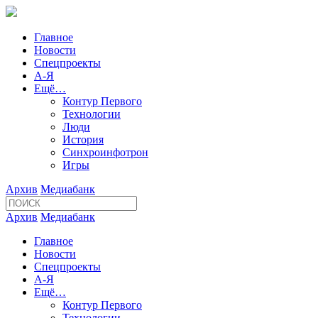
Главное
Новости
Спецпроекты
А-Я
Ещё…
Контур Первого
Технологии
Люди
История
Синхроинфотрон
Игры
Архив
Медиабанк
Архив
Медиабанк
Главное
Новости
Спецпроекты
А-Я
Ещё…
Контур Первого
Технологии