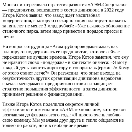
Многих интересовала стратегия развития «АЭМ-Спецстали»
— ​предприятия, вошедшего в состав дивизиона в 2022 году.
Игорь Котов заявил, что завод ждет масштабная
модернизация, в которую госкорпорация планирует вложить
за пять лет не менее 3 млрд рублей: «Уже началось обновление
станочного парка, затем надо привести в порядок прессы и
печи».
На вопрос сотрудницы «Атомтрубопроводмонтажа», как
планируют поддерживать ее предприятие, которое сейчас
переживает не лучшие времена, Игорь Котов заметил, что ему
не нравится слово «поддержка» в контексте бизнеса: «Я могу
каждый день звонить директору и говорить: «Держись!» Кому
от этого станет легче?» Он разъяснил, что опыт выхода на
безубыточность других организаций дивизиона наработан:
сначала менеджмент предприятия готовит и защищает
стратегию повышения эффективности, а затем дивизион
принимает решение о финансировании.
Также Игорь Котов поделился секретом личной
эффективности в компании «АЭМ-технологии», которую он
возглавлял до февраля этого года: «Я просто очень люблю
свою команду. Мы уважаем друг друга и тепло общаемся не
только по работе, но и в свободное время».