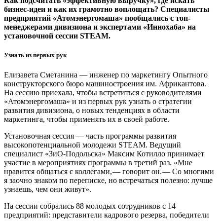
Как подсчитать «эффективную выручку», где искать
бизнес-идеи и как их грамотно воплощать? Специалисты
предприятий «Атомэнергомаша» пообщались с топ-
менеджерами дивизиона и экспертами «Иннохаба» на
установочной сессии STEAM.
Узнать из первых рук
Елизавета Сметанина — ​инженер по маркетингу Опытного
конструкторского бюро машиностроения им. Африкантова.
На сессию приехала, чтобы встретиться с руководителями
«Атомэнергомаша» и из первых рук узнать о стратегии
развития дивизиона, о новых тенденциях в области
маркетинга, чтобы применять их в своей работе.
Установочная сессия — ​часть программы развития
высокопотенциальной молодежи STEAM. Ведущий
специалист «ЗиО-Подольска» Максим Котилло принимает
участие в мероприятиях программы в третий раз. «Мне
нравится общаться с коллегами, — ​говорит он. — ​Со многими
я заочно знаком по переписке, но встречаться полезно: лучше
узнаешь, чем они живут».
На сессии собрались 88 молодых сотрудников с 14
предприятий: представители кадрового резерва, победители