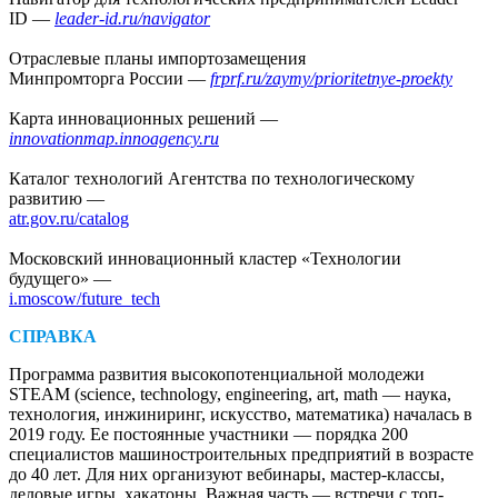
ID — ​
leader-id.ru/navigator
Отраслевые планы импорто­замещения
Минпромторга России —
frprf.ru/zaymy/prioritetnye-proekty
Карта инновационных решений — ​
innovationmap.innoagency.ru
Каталог технологий Агентства по технологическому
развитию —
atr.gov.ru/catalog
Московский инновационный кластер «Технологии
будущего» —
i.moscow/future_tech
СПРАВКА
Программа развития высокопотенциальной молодежи
STEAM (science, technology, engineering, art, math — ​наука,
технология, инжиниринг, искусство, математика) началась в
2019 году. Ее постоянные участники — ​порядка 200
специалистов машиностроительных предприятий в возрасте
до 40 лет. Для них организуют вебинары, мастер-классы,
деловые игры, хакатоны. Важная часть — ​встречи с топ-