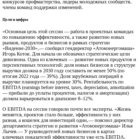
конкурсов профмастерства, лидеры молодежных сообществ,
члены команд поддержки изменений.
Цели и цифры
«Основная цель этой сессии — ​работа в проектных командах
по повышению эффективности, а также развитию новых
рынков, продуктов и бизнесов в рамках стратегии
«Видение‑2030», — ​сообщил гендиректор «Атомэнергомаша»
Игорь Котов. Для начала он обозначил стратегические цели
дивизиона. Одна из ключевых — ​развитие новых продуктов и
перспективных технологий: доля новых бизнесов в структуре
выручки должна в 2030 году составить не менее 50 % (по
итогам 2022 года — ​39 %). Доля зарубежных операций в
выручке планируется на уровне 30 %. Рентабельность по
EBITDA (earnings before interest, taxes, depreciation, amortization
— ​прибыли до уплаты процентов, налогов и амортизации)
должна варьироваться в диапазоне 8–12 %.
О EBITDA на сессии говорили почти все эксперты. «Жизнь
меняется, проектов стало больше, эффективность у них
разная, а кошелек для инвестиций один, — ​пояснил директор
департамента стратегии и развития «Атомэнергомаша» Илья
Лычев. — ​У руководителей новых бизнесов в картах
ключевых показателей эффективности уже есть EBITDA,