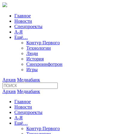
Главное
Новости
Спецпроекты
А-Я
Ещё…
Контур Первого
Технологии
Люди
История
Синхроинфотрон
Игры
Архив
Медиабанк
Архив
Медиабанк
Главное
Новости
Спецпроекты
А-Я
Ещё…
Контур Первого
Технологии