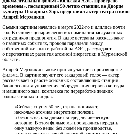
Документальный фильм «Кольская АЭС. Проверено
временем», посвященный 50‑летию станции, во Дворце
культуры Полярных Зорь представил актер театра и кино
Андрей Мерзликин.
Съемки картины начались в марте 2022‑го и длились почти
год. В основу сценария легли воспоминания заслуженных
сотрудников предприятия. В кадре ветераны рассказывают
о памятных событиях, проводя параллели между
собственной жизнью и работой на АЭС, рассуждают
о перспективах развития атомной энергетики в Мурманской
области.
Андрей Мерзликин также принял участие в производстве
фильма. В картине звучит его закадровый голос — ​актер
рассказывает о работе основных составляющих станции:
блочного щита управления, оборудования первого контура
и машинного зала, комплекса по переработке жидких
радиоактивных отходов.
«Сейчас, спустя 50 лет, страна понимает,
насколько атомная энергетика полезна
и безопасна, она движет вперед человеческую
историю. В этом фильме мы постарались передать
одну важную вещь: без людей на производстве,
готовых делиться своей энергией, светом, теплом