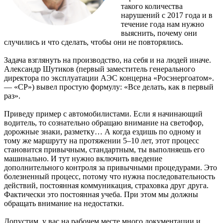
такого количества
нарушений с 2017 года и в
течение года нам нужно
выяснить, почему они
случились и что сделать, чтобы они не повторялись.
Задача взглянуть на производство, на себя и на людей иначе.
Александр Шутиков (первый заместитель генерального
директора по эксплуатации АЭС концерна «Росэнергоатом».
— «СР») вывел простую формулу: «Все делать, как в первый
раз».
Приведу пример с автомобилистами. Если я начинающий
водитель, то сознательно обращаю внимание на светофор,
дорожные знаки, разметку… А когда ездишь по одному и
тому же маршруту на протяжении 5–10 лет, этот процесс
становится привычным, стандартным, ты выполняешь его
машинально. И тут нужно включить введение
дополнительного контроля за привычными процедурами. Это
болезненный процесс, потому что нужна последовательность
действий, постоянная коммуникация, страховка друг друга.
Фактически это постоянная учеба. При этом мы должны
обращать внимание на недостатки.
Допустим, у вас на рабочем месте много документации и