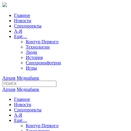
Главное
Новости
Спецпроекты
А-Я
Ещё…
Контур Первого
Технологии
Люди
История
Синхроинфотрон
Игры
Архив
Медиабанк
Архив
Медиабанк
Главное
Новости
Спецпроекты
А-Я
Ещё…
Контур Первого
Технологии