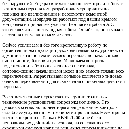
без нарушений. Еще раз внимательно пересмотрели работу с
ремонтным персоналом, разработали мероприятия по
повышению квалификации и пересмотру ремонтной
документации. Подрядчики работают под нашим крылом,
контролем и при нашем участии. Безопасная работа АЭС —
это исключительно командная работа. Ошибка одного может
свести на нет усилия тысячи человек.
Сейчас усиливаем и без того кропотливую работу по
организации эксплуатации руководителями всех уровней: от
административно-технического персонала до начальников
смен станции, блоков и цехов. Усиливаем контроль
подготовки и работы оперативного персонала,
сопровождение начальниками цехов и их заместителями всех
переключений. Разрабатываем большое количество типовых
бланков переключений для исключения ошибочных действий
персонала.
Все ответственные переключения административно-
технические руководители сопровождают лично. Это
делалось всегда, но по некоторым направлениям контроль
стал более углубленным и конкретизированным. Несмотря на
то что конкретно на блоках ВВЭР‑1200 и не было
неправильных действий персонала, на совещаниях со
сквозными сменами каждый день акцентируем внимание на