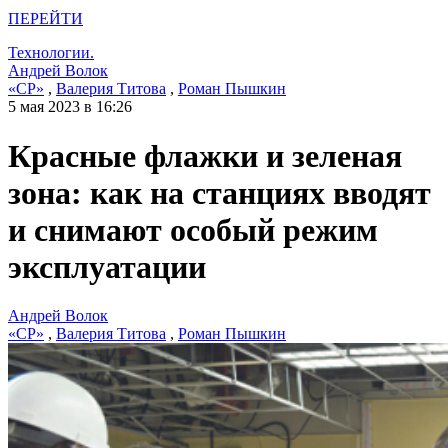
ПЕРЕЙТИ
Технологии.
Андрей Волок
«СР»
,
Валерия Титова
,
Роман Пышкин
5 мая 2023 в 16:26
Красные флажки и зеленая
зона: как на станциях вводят
и снимают особый режим
эксплуатации
Андрей Волок
«СР»
,
Валерия Титова
,
Роман Пышкин