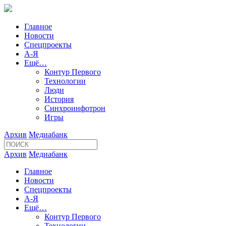
Главное
Новости
Спецпроекты
А-Я
Ещё…
Контур Первого
Технологии
Люди
История
Синхроинфотрон
Игры
Архив
Медиабанк
Архив
Медиабанк
Главное
Новости
Спецпроекты
А-Я
Ещё…
Контур Первого
Технологии