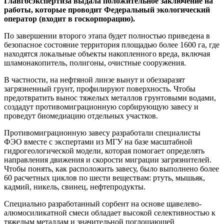
Главгосэкспертиза выдала положительное заключение на
работы, которые проводит Федеральный экологический
оператор (входит в госкорпорацию).
По завершении второго этапа будет полностью приведена в
безопасное состояние территория площадью более 1600 га, где
находятся локальные объекты накопленного вреда, включая
шламонакопитель, полигоны, очистные сооружения.
В частности, на нефтяной линзе вынут и обеззаразят
загрязненный грунт, профилируют поверхность. Чтобы
предотвратить вынос тяжелых металлов грунтовыми водами,
создадут противомиграционную сорбирующую завесу и
проведут биомедиацию отдельных участков.
Противомиграционную завесу разработали специалисты
ФЭО вместе с экспертами из МГУ на базе масштабной
гидрогеологической модели, которая помогает определять
направления движения и скорости миграции загрязнителей.
Чтобы понять, как расположить завесу, было выполнено более
60 расчетных циклов по шести веществам: ртуть, мышьяк,
кадмий, никель, свинец, нефтепродукты.
Специально разработанный сорбент на основе щавелево-
алюмосиликатной смеси обладает высокой селективностью к
тяжелым металлам и значительной поглощающей