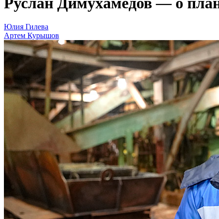
Руслан Димухамедов — о план
Юлия Гилева
Артем Курышов