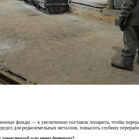
венные фонды — ​к увеличению поставок лопарита, чтобы перера
ередел для редкоземельных металлов, повысить глубину перераб
х инвестиций или через дотации?