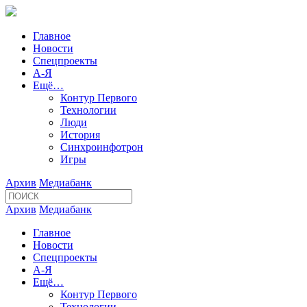
Главное
Новости
Спецпроекты
А-Я
Ещё…
Контур Первого
Технологии
Люди
История
Синхроинфотрон
Игры
Архив
Медиабанк
Архив
Медиабанк
Главное
Новости
Спецпроекты
А-Я
Ещё…
Контур Первого
Технологии