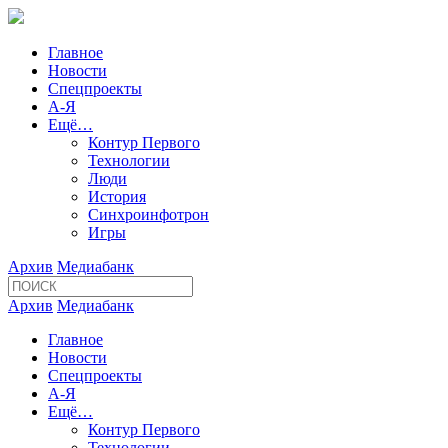
Главное
Новости
Спецпроекты
А-Я
Ещё…
Контур Первого
Технологии
Люди
История
Синхроинфотрон
Игры
Архив
Медиабанк
Архив
Медиабанк
Главное
Новости
Спецпроекты
А-Я
Ещё…
Контур Первого
Технологии