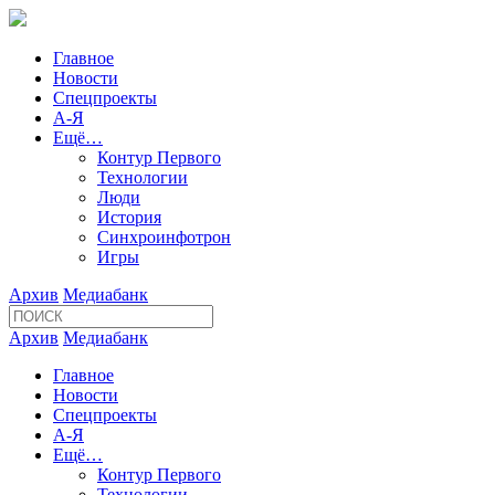
Главное
Новости
Спецпроекты
А-Я
Ещё…
Контур Первого
Технологии
Люди
История
Синхроинфотрон
Игры
Архив
Медиабанк
Архив
Медиабанк
Главное
Новости
Спецпроекты
А-Я
Ещё…
Контур Первого
Технологии