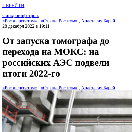
ПЕРЕЙТИ
Синхроинфотрон.
«Росэнергоатом»
,
«Страна Росатом»
,
Анастасия Барей
28 декабря 2022 в 19:11
От запуска томографа до
перехода на МОКС: на
российских АЭС подвели
итоги 2022-го
«Росэнергоатом»
,
«Страна Росатом»
,
Анастасия Барей