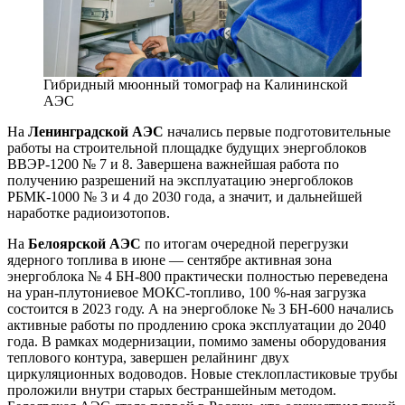
Гибридный мюонный томограф на Калининской
АЭС
На
Ленинградской АЭС
начались первые подготовительные
работы на строительной площадке будущих энергоблоков
ВВЭР-1200 № 7 и 8. Завершена важнейшая работа по
получению разрешений на эксплуатацию энергоблоков
РБМК-1000 № 3 и 4 до 2030 года, а значит, и дальнейшей
наработке радиоизотопов.
На
Белоярской АЭС
по итогам очередной перегрузки
ядерного топлива в июне — сентябре активная зона
энергоблока № 4 БН-800 практически полностью переведена
на уран-плутониевое МОКС-топливо, 100 %-ная загрузка
состоится в 2023 году. А на энергоблоке № 3 БН-600 начались
активные работы по продлению срока эксплуатации до 2040
года. В рамках модернизации, помимо замены оборудования
теплового контура, завершен релайнинг двух
циркуляционных водоводов. Новые стеклопластиковые трубы
проложили внутри старых бестраншейным методом.