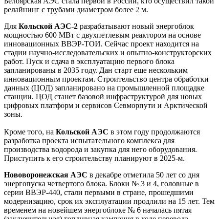
Белоярская АЭС стала первой в России, кто осуществил такой
релайнинг с трубами диаметром более 2 м.
Для
Кольской АЭС-2
разрабатывают новый энергоблок
мощностью 600 МВт с двухпетлевым реактором на основе
инновационных ВВЭР-ТОИ. Сейчас проект находится на
стадии научно-исследовательских и опытно-конструкторских
работ. Пуск и сдача в эксплуатацию первого блока
запланированы в 2035 году. Дан старт еще нескольким
инновационным проектам. Строительство центра обработки
данных (ЦОД) запланировано на промышленной площадке
станции. ЦОД станет базовой инфраструктурой для новых
цифровых платформ и сервисов Севморпути и Арктической
зоны.
Кроме того, на
Кольской АЭС
в этом году продолжаются
разработка проекта испытательного комплекса для
производства водорода и закупка для него оборудования.
Приступить к его строительству планируют в 2025-м.
Нововоронежская АЭС
в декабре отметила 50 лет со дня
энергопуска четвертого блока. Блоки № 3 и 4, головные в
серии ВВЭР-440, стали первыми в стране, прошедшими
модернизацию, срок их эксплуатации продлили на 15 лет. Тем
временем на новейшем энергоблоке № 6 началась пятая
(заключительная) топливная кампания в ходе перевода