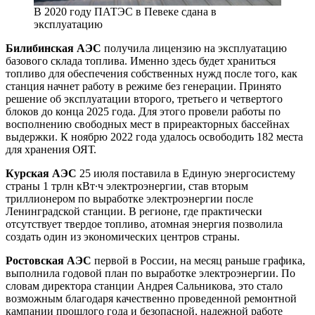
В 2020 году ПАТЭС в Певеке сдана в
эксплуатацию
Билибинская АЭС
получила лицензию на эксплуатацию
базового склада топлива. Именно здесь будет храниться
топливо для обеспечения собственных нужд после того, как
станция начнет работу в режиме без генерации. Принято
решение об эксплуатации второго, третьего и четвертого
блоков до конца 2025 года. Для этого провели работы по
восполнению свободных мест в приреакторных бассейнах
выдержки. К ноябрю 2022 года удалось освободить 182 места
для хранения ОЯТ.
Курская АЭС
25 июля поставила в Единую энергосистему
страны 1 трлн кВт∙ч электроэнергии, став вторым
триллионером по выработке электроэнергии после
Ленинградской станции. В регионе, где практически
отсутствует твердое топливо, атомная энергия позволила
создать один из экономических центров страны.
Ростовская АЭС
первой в России, на месяц раньше графика,
выполнила годовой план по выработке электроэнергии. По
словам директора станции Андрея Сальникова, это стало
возможным благодаря качественно проведенной ремонтной
кампании прошлого года и безопасной, надежной работе