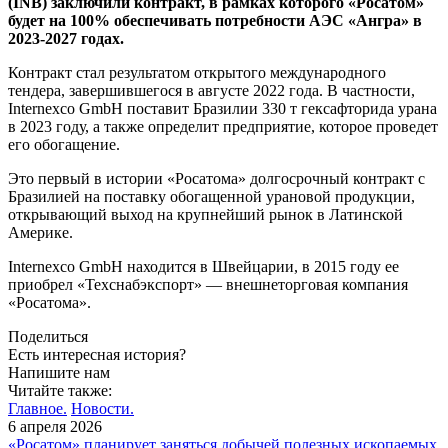
(INB) заключили контракт, в рамках которого «Росатом»
будет на 100% обеспечивать потребности АЭС «Ангра»
в
2023-2027 годах.
Контракт стал результатом открытого международного
тендера, завершившегося в августе 2022 года. В частности,
Internexco GmbH поставит Бразилии 330 т гексафторида урана
в 2023 году, а также определит предприятие, которое проведет
его обогащение.
Это первый в истории «Росатома»
долгосрочный контракт с
Бразилией на поставку обогащенной урановой продукции,
открывающий выход на крупнейший рынок в Латинской
Америке.
Internexco GmbH находится в Швейцарии, в 2015 году ее
приобрел «Техснабэкспорт» — внешнеторговая компания
«Росатома».
Поделиться
Есть интересная история?
Напишите нам
Читайте также:
Главное.
Новости.
6 апреля 2026
«Росатом» планирует заняться добычей полезных ископаемых