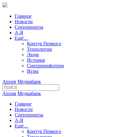
Главное
Новости
Спецпроекты
А-Я
Ещё…
Контур Первого
Технологии
Люди
История
Синхроинфотрон
Игры
Архив
Медиабанк
Архив
Медиабанк
Главное
Новости
Спецпроекты
А-Я
Ещё…
Контур Первого
Технологии