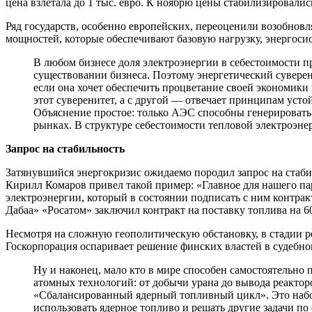
цена взлета­ла до 1 тыс. евро. К ноябрю цены стабилизировалис
Ряд государств, особенно европейских, переоценили возобновл
мощностей, которые обеспечивают базовую нагрузку, энергоси
В любом бизнесе доля электроэнергии в себестои­мости п
существо­вании бизнеса. Поэтому энергетический суверен
если она хочет обеспечить процветание сво­ей экономики 
этот суверенитет, а с дру­гой — отвечает принци­пам уст
Объяс­нение простое: только АЭС способны генерировать ч
рынках. В структуре себестоимости тепловой электроэне
Запрос на стабильность
Затянувшийся энергокризис ожидаемо породил запрос на стабил
Кирилл Комаров привел та­кой пример: «Главное для на­шего па
электроэнергии, кото­рый в состоянии подписать с ним контрак
Дабаа» «Росатом» за­ключил контракт на постав­ку топлива на 6
Несмотря на сложную геополитическую обстановку, в стадии ре
Госкорпорация оспаривает решение финских властей в судеб­но
Ну и наконец, мало кто в мире способен самостоя­тельно
атом­ных технологий: от добычи урана до вывода реакто­р
«Сбалансированный ядерный топливный цикл». Это набор 
использовать ядерное топ­ливо и решать другие задачи п