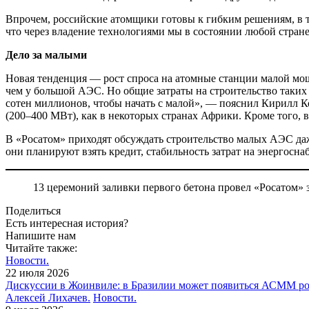
Впрочем, российские атомщики готовы к гиб­ким решениям, в т
что через владе­ние технологиями мы в со­стоянии любой стр
Дело за малыми
Новая тенденция — рост спроса на атомные станции малой мо
чем у большой АЭС. Но об­щие затраты на строитель­ство таких
сотен миллионов, чтобы на­чать с малой», — пояснил Ки­рилл
(200–400 МВт), как в некото­рых странах Африки. Кроме того, 
В «Росатом» приходят об­суждать строительство ма­лых АЭС да
они планируют взять кредит, стабильность затрат на энергосна
13 церемоний заливки первого бетона провел «Росатом»
Поделиться
Есть интересная история?
Напишите нам
Читайте также:
Новости.
22 июля 2026
Дискуссии в Жоинвиле: в Бразилии может появиться АСММ ро
Алексей Лихачев.
Новости.