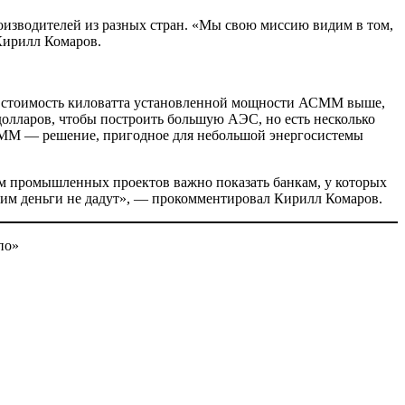
оизводителей из разных стран. «Мы свою миссию ви­дим в том,
 Кирилл Комаров.
я стои­мость киловатта установлен­ной мощности АСММ выше,
долла­ров, чтобы построить боль­шую АЭС, но есть несколько
АСММ — ре­шение, пригодное для небольшой энергосистемы
ам промышленных проек­тов важно показать банкам, у которых
ого им деньги не дадут», — прокомментировал Кирилл Комаров.
по»