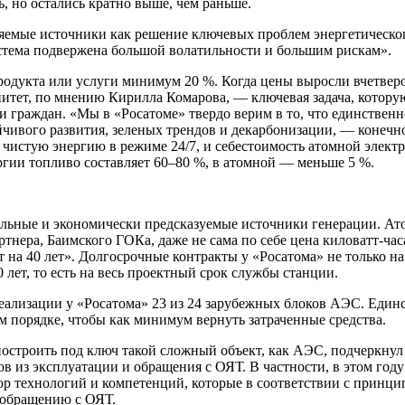
ь, но остались кратно выше, чем раньше.
яемые источники как решение ключевых про­блем энергетическог
­стема подвержена большой волатильности и большим рискам».
родукта или услуги минимум 20 %. Когда цены выросли вчетверо и
и­тет, по мнению Кирилла Комарова, — ключевая зада­ча, котор
и граждан. «Мы в «Росатоме» твердо ве­рим в то, что единствен
ойчивого развития, зеленых трендов и декар­бонизации, — конечн
и­стую энергию в режиме 24/7, и себестоимость атом­ной электр
ргии топливо составляет 60–80 %, в атомной — меньше 5 %.
ьные и экономи­чески предсказуемые источ­ники генерации. Ато
ртнера, Баимского ГОКа, даже не сама по себе цена киловатт-час
т на 40 лет». Долгосрочные контрак­ты у «Росатома» не только 
0 лет, то есть на весь проектный срок службы станции.
ализации у «Рос­атома» 23 из 24 зарубежных блоков АЭС. Единс
м порядке, чтобы как минимум вернуть затраченные средства.
 построить под ключ такой сложный объект, как АЭС, подчеркнул
ов из эксплуатации и обра­щения с ОЯТ. В частности, в этом го
техноло­гий и компетенций, которые в соответствии с принци­
о обращению с ОЯТ.