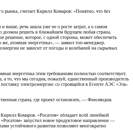
о рын­ка, считает Кирилл Комаров: «Понятно, что без
 выше, речь зашла уже не о росте затрат, а о самом
ую должна решить в ближайшем будущем лю­бая страна,
ное решение, которое, с одной стороны, может обеспечить
о же, атомная энергетика», — заявил топ-менеджер.
оэнергии не за­висит от погоды и колеба­ний на сырьевых
мная энергетика этим требовани­ям полностью соответствует.
а, а то, что мы сегодня, пожалуй, единственный производи­тель
на поставку электроэнергии: со строящейся в Египте АЭС «Эль-
твенная страна, где проект останов­лен, — Финляндия.
 Кирилл Комаров. «Росатом» обла­дает всей линейкой
ду «Росатом» запу­стил новое продуктовое направление —
пами устойчивого разви­тия позволяют многократно