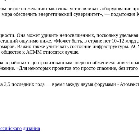
ом числе по желанию заказчика уста­навливать оборудование пр
ане мира обеспечить энергетический суверенитет», — подытожил
щности. Она мо­жет удивить непосвященных, поскольку удельна
 станций ощутимо ниже. «Может быть, в стра­не нет 10–12 млрд 
 Комаров. Важно также учитывать состояние ин­фраструктуры. 
в обществе к АСММ от­носятся лучше.
же в районах с централизованным энер­госнабжением: инвесто­р
бже­ние. «Для некоторых проек­тов это просто спасение, без эт
 за 3,5 последних года — время между двумя форумами «Атомэкс
ссийского дизайна