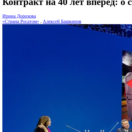
Контракт на 40 лет вперед: о
Ирина Дорохова
«Страна Росатом»
,
Алексей Башкиров