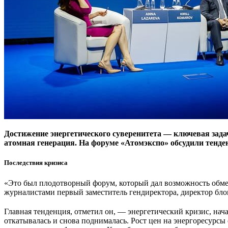
Достижение энергетического суверенитета — ключевая зада
атомная генерация. На форуме «Атомэкспо» обсудили тенде
Последствия кризиса
«Это был плодотворный фо­рум, который дал возмож­ность обмен
журналистами первый заместитель гендиректора, директор бло
Главная тенденция, от­метил он, — энергетиче­ский кризис, нача
откаты­валась и снова поднималась. Рост цен на энергоресур­сы