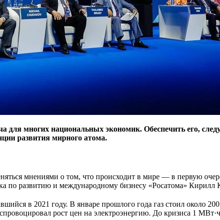
ча для многих национальных экономик. Обеспечить его, след
нции развития мирного атома.
яться мнения­ми о том, что происходит в мире — в первую очере
­ка по развитию и международному бизнесу «Росатома» Кирилл 
вшийся в 2021 году. В январе прошлого года газ стоил око­ло 200
 спровоцировал рост цен на электроэнергию. До кри­зиса 1 МВт·ч