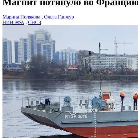
Магнит потянуло во Францию
Марина Полякова
,
Ольга Ганжур
НИИЭФА
,
СНСЗ