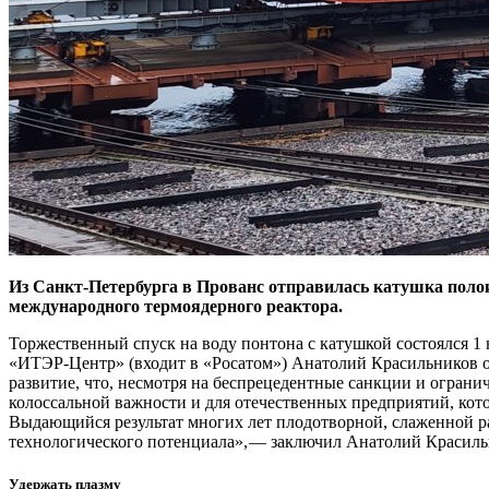
Из Санкт-Петербурга в Прованс отправилась катушка полои
международного термоядерного реактора.
Торжественный спуск на воду понтона с катушкой состоялся 1
«ИТЭР-Центр» (входит в «Росатом») Анатолий Красильников от
развитие, что, несмотря на беспрецедентные санкции и огран
колоссальной важности и для отечественных предприятий, кото
Выдающийся результат многих лет плодотворной, слаженной р
технологического потенциала», — ​заключил Анатолий Красиль
Удержать плазму