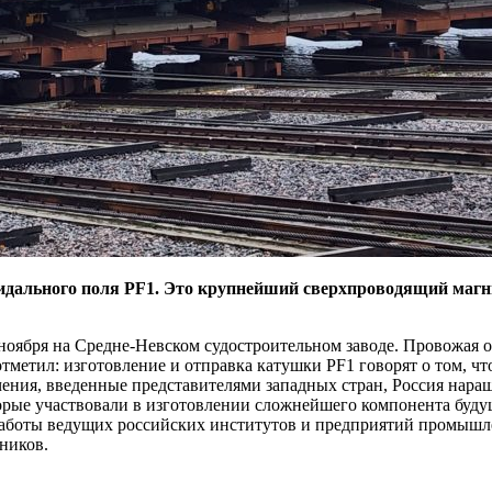
дального поля PF1. Это крупнейший сверхпроводящий магнит
 ноября на Средне-Невском судостроительном заводе. Провожая
метил: изготовление и отправка катушки PF1 говорят о том, ч
ичения, введенные представителями западных стран, Россия нар
рые участвовали в изготовлении сложнейшего компонента будуще
аботы ведущих российских институтов и предприятий промышле
ников.