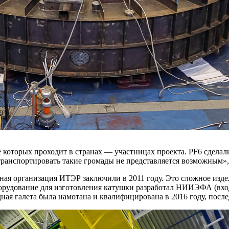
 которых проходит в странах — ​участницах проекта. PF6 сделал
транспортировать такие громады не представляется возможным»,
ая организация ИТЭР заключили в 2011 году. Это сложное издел
орудование для изготовления катушки разработал НИИЭФА (вход
ная галета была намотана и квалифицирована в 2016 году, после