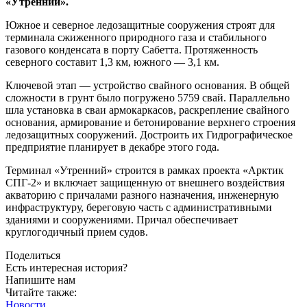
«Утренний».
Южное и северное ледозащитные сооружения строят для
терминала сжиженного природного газа и стабильного
газового конденсата в порту Сабетта. Протяженность
северного составит 1,3 км, южного — ​3,1 км.
Ключевой этап — ​устройство свайного основания. В общей
сложности в грунт было погружено 5759 свай. Параллельно
шла установка в сваи армокаркасов, раскрепление свайного
основания, армирование и бетонирование верхнего строения
ледозащитных сооружений. Достроить их Гидрографическое
предприятие планирует в декабре этого года.
Терминал «Утренний» строится в рамках проекта «Арктик
СПГ‑2» и включает защищенную от внешнего воздействия
акваторию с причалами разного назначения, инженерную
инфраструктуру, береговую часть с административными
зданиями и сооружениями. Причал обеспечивает
круглогодичный прием судов.
Поделиться
Есть интересная история?
Напишите нам
Читайте также:
Новости.