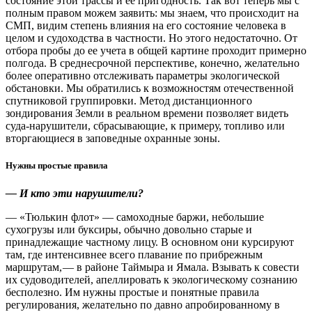
состояние этой трассы и ее пригодность. Так вот теперь мы с
полным правом можем заявить: мы знаем, что происходит на
СМП, видим степень влияния на его состояние человека в
целом и судоходства в частности. Но этого недостаточно. От
отбора пробы до ее учета в общей картине проходит примерно
полгода. В среднесрочной перспективе, конечно, желательно
более оперативно отслеживать параметры экологической
обстановки. Мы обратились к возможностям отечественной
спутниковой группировки. Метод дистанционного
зондирования Земли в реальном времени позволяет видеть
суда-нарушители, сбрасывающие, к примеру, топливо или
вторгающиеся в заповедные охранные зоны.
Нужны простые правила
— И кто эти нарушители?
— «Тюлькин флот» — ​самоходные баржи, небольшие
сухогрузы или буксиры, обычно довольно старые и
принадлежащие частному лицу. В основном они курсируют
там, где интенсивнее всего плавание по прибрежным
маршрутам, — ​в районе Таймыра и Ямала. Взывать к совести
их судоводителей, апеллировать к экологическому сознанию
бесполезно. Им нужны простые и понятные правила
регулирования, желательно по давно апробированному в