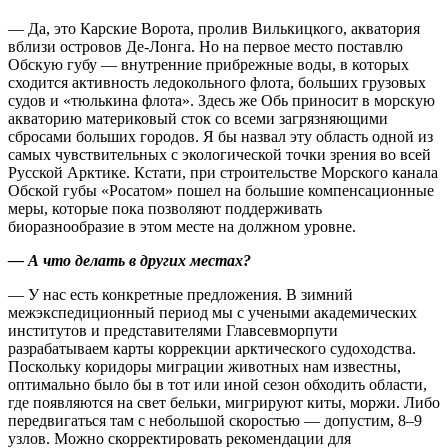
— Да, это Карские Ворота, пролив Вилькицкого, акватория
вблизи островов Де-Лонга. Но на первое место поставлю
Обскую губу — ​внутренние прибрежные воды, в которых
сходится активность ледокольного флота, больших грузовых
судов и «тюлькина флота». Здесь же Обь приносит в морскую
акваторию материковый сток со всеми загрязняющими
сбросами больших городов. Я бы назвал эту область одной из
самых чувствительных с экологической точки зрения во всей
Русской Арктике. Кстати, при строительстве Морского канала
Обской губы «Росатом» пошел на большие компенсационные
меры, которые пока позволяют поддерживать
биоразнообразие в этом месте на должном уровне.
— А что делать в других местах?
— У нас есть конкретные предложения. В зимний
межэкспедиционный период мы с учеными академических
институтов и представителями Главсевморпути
разрабатываем карты коррекции арктического судоходства.
Поскольку коридоры миграции животных нам известны,
оптимально было бы в тот или иной сезон обходить области,
где появляются на свет бельки, мигрируют киты, моржи. Либо
передвигаться там с небольшой скоростью — ​допустим, 8–9
узлов. Можно скорректировать рекомендации для