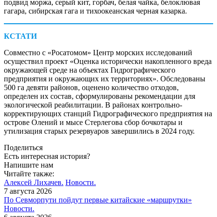
подвид моржа, серый кит, горбач, белая чайка, белоклювая
гагара, сибирская гага и тихоокеанская черная казарка.
КСТАТИ
Совместно с «Росатомом» Центр морских исследований
осуществил проект «Оценка исторически накопленного вреда
окружающей среде на объектах Гидрографического
предприятия и окружающих их территориях». Обследованы
500 га девяти районов, оценено количество отходов,
определен их состав, сформулированы рекомендации для
экологической реабилитации. В районах контрольно-
корректирующих станций Гидрографического предприятия на
острове Олений и мысе Стерлегова сбор бочкотары и
утилизация старых резервуаров завершились в 2024 году.
Поделиться
Есть интересная история?
Напишите нам
Читайте также:
Алексей Лихачев.
Новости.
7 августа 2026
По Севморпути пойдут первые китайские «маршрутки»
Новости.