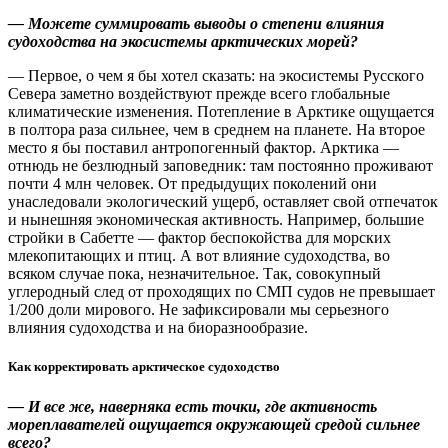
— Можете суммировать выводы о степени влияния
судоходства на экосистемы арктических морей?
— Первое, о чем я бы хотел сказать: на экосистемы Русского
Севера заметно воздействуют прежде всего глобальные
климатические изменения. Потепление в Арктике ощущается
в полтора раза сильнее, чем в среднем на планете. На второе
место я бы поставил антропогенный фактор. Арктика — ​
отнюдь не безлюдный заповедник: там постоянно проживают
почти 4 млн человек. От предыдущих поколений они
унаследовали экологический ущерб, оставляет свой отпечаток
и нынешняя экономическая активность. Например, большие
стройки в Сабетте — ​фактор беспокойства для морских
млекопитающих и птиц. А вот влияние судоходства, во
всяком случае пока, незначительное. Так, совокупный
углеродный след от проходящих по СМП судов не превышает
1/200 доли мирового. Не зафиксировали мы серьезного
влияния судоходства и на биоразнообразие.
Как корректировать арктическое судоходство
— И все же, наверняка есть точки, где активность
мореплавателей ощущается окружающей средой сильнее
всего?