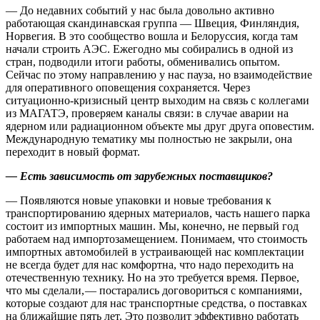
— До недавних событий у нас была довольно активно
работающая скандинавская группа — Швеция, Финляндия,
Норвегия. В это сообщество вошла и Белоруссия, когда там
начали строить АЭС. Ежегодно мы собирались в одной из
стран, подводили итоги работы, обменивались опытом.
Сейчас по этому направлению у нас пауза, но взаимодействие
для оперативного оповещения сохраняется. Через
ситуационно-кризисный центр выходим на связь с коллегами
из ­МАГАТЭ, проверяем каналы связи: в случае аварии на
ядерном или радиационном объекте мы друг друга оповестим.
Международную тематику мы полностью не закрыли, она
переходит в новый формат.
— Есть зависимость от зарубежных поставщиков?
— Появляются новые упаковки и новые требования к
транспортированию ядерных материалов, часть нашего парка
состоит из импортных машин. Мы, конечно, не первый год
работаем над импортозамещением. Понимаем, что стоимость
импортных автомобилей в устраивающей нас комплектации
не всегда будет для нас комфортна, что надо переходить на
отечественную технику. Но на это требуется время. Первое,
что мы сделали, — ​постарались договориться с компаниями,
которые создают для нас транспортные средства, о поставках
на ближайшие пять лет. Это позволит эффективно работать