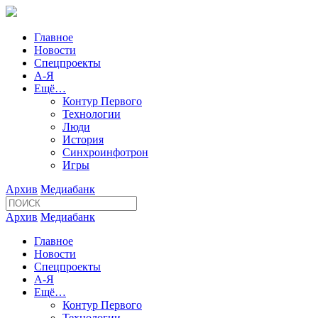
Главное
Новости
Спецпроекты
А-Я
Ещё…
Контур Первого
Технологии
Люди
История
Синхроинфотрон
Игры
Архив
Медиабанк
Архив
Медиабанк
Главное
Новости
Спецпроекты
А-Я
Ещё…
Контур Первого
Технологии