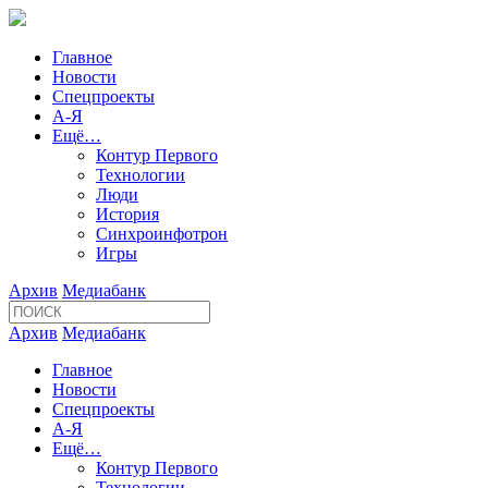
Главное
Новости
Спецпроекты
А-Я
Ещё…
Контур Первого
Технологии
Люди
История
Синхроинфотрон
Игры
Архив
Медиабанк
Архив
Медиабанк
Главное
Новости
Спецпроекты
А-Я
Ещё…
Контур Первого
Технологии