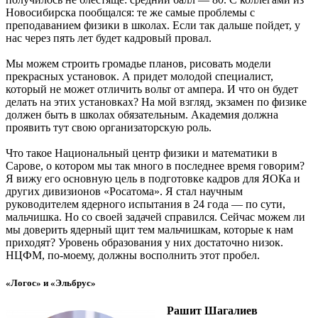
Новосибирска пообщался: те же самые проблемы с
преподаванием физики в школах. Если так дальше пойдет, у
нас через пять лет будет кадровый провал.
Мы можем строить громадье планов, рисовать модели
прекрасных установок. А придет молодой специалист,
который не может отличить вольт от ампера. И что он будет
делать на этих установках? На мой взгляд, экзамен по физике
должен быть в школах обязательным. Академия должна
проявить тут свою организаторскую роль.
Что такое Национальный центр физики и математики в
Сарове, о котором мы так много в последнее время говорим?
Я вижу его основную цель в подготовке кадров для ЯОКа и
других дивизионов «Росатома». Я стал научным
руководителем ядерного испытания в 24 года — по сути,
мальчишка. Но со своей задачей справился. Сейчас можем ли
мы доверить ядерный щит тем мальчишкам, которые к нам
приходят? Уровень образования у них достаточно низок.
НЦФМ, по-моему, должны восполнить этот пробел.
«Логос» и «Эльбрус»
Рашит Шагалиев