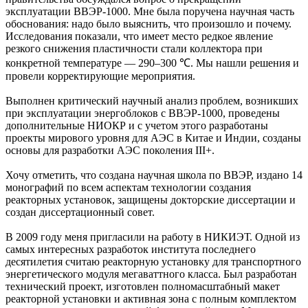
эксплуатации ВВЭР-1000. Мне была поручена научная часть
обоснования: надо было выяснить, что произошло и почему.
Исследования показали, что имеет место редкое явление
резкого снижения пластичности стали коллектора при
конкретной температуре — 290–300 ℃. Мы нашли решения и
провели корректирующие мероприятия.
Выполнен критический научный анализ проблем, возникших
при эксплуатации энергоблоков с ВВЭР-1000, проведены
дополнительные НИОКР и с учетом этого разработаны
проекты мирового уровня для АЭС в Китае и Индии, созданы
основы для разработки АЭС поколения III+.
Хочу отметить, что создана научная школа по ВВЭР, издано 14
монографий по всем аспектам технологии создания
реакторных установок, защищены докторские диссертации и
создан диссертационный совет.
В 2009 году меня пригласили на работу в НИКИЭТ. Одной из
самых интересных разработок института последнего
десятилетия считаю реакторную установку для транспортного
энергетического модуля мегаваттного класса. Был разработан
технический проект, изготовлен полномасштабный макет
реакторной установки и активная зона с полным комплектом