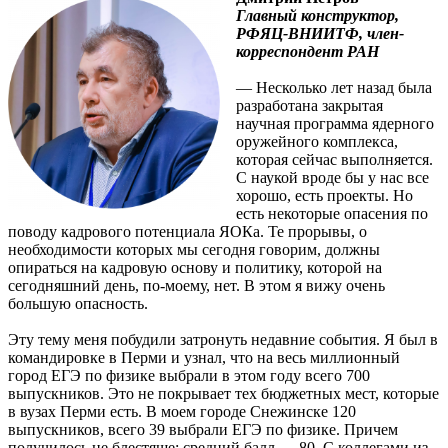
Главный конструктор,
РФЯЦ-ВНИИТФ, член-
корреспондент РАН
— Несколько лет назад была
разработана закрытая
научная программа ядерного
оружейного комплекса,
которая сейчас выполняется.
С наукой вроде бы у нас все
хорошо, есть проекты. Но
есть некоторые опасения по
поводу кадрового потенциала ЯОКа. Те прорывы, о
необходимости которых мы сегодня говорим, должны
опираться на кадровую основу и политику, которой на
сегодняшний день, по-моему, нет. В этом я вижу очень
большую опасность.
Эту тему меня побудили затронуть недавние события. Я был в
командировке в Перми и узнал, что на весь миллионный
город ЕГЭ по физике выбрали в этом году всего 700
выпускников. Это не покрывает тех бюджетных мест, которые
в вузах Перми есть. В моем городе Снежинске 120
выпускников, всего 39 выбрали ЕГЭ по физике. Причем
получилось не блестяще: средний балл — 80. С коллегами из