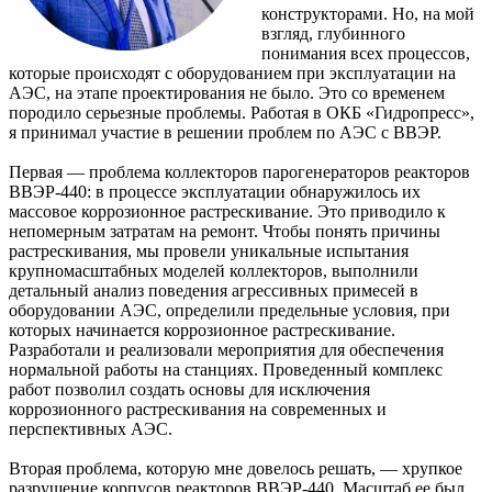
конструкторами. Но, на мой
взгляд, глубинного
понимания всех процессов,
которые происходят с оборудованием при эксплуатации на
АЭС, на этапе проектирования не было. Это со временем
породило серьезные проблемы. Работая в ОКБ «Гидропресс»,
я принимал участие в решении проблем по АЭС с ВВЭР.
Первая — проблема коллекторов парогенераторов реакторов
ВВЭР-440: в процессе эксплуатации обнаружилось их
массовое коррозионное растрескивание. Это приводило к
непомерным затратам на ремонт. Чтобы понять причины
растрескивания, мы провели уникальные испытания
крупномасштабных моделей коллекторов, выполнили
детальный анализ поведения агрессивных примесей в
оборудовании АЭС, определили предельные условия, при
которых начинается коррозионное растрескивание.
Разработали и реализовали мероприятия для обеспечения
нормальной работы на станциях. Проведенный комплекс
работ позволил создать основы для исключения
коррозионного растрескивания на современных и
перспективных АЭС.
Вторая проблема, которую мне довелось решать, — хрупкое
разрушение корпусов реакторов ВВЭР-440. Масштаб ее был