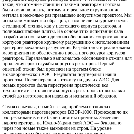
таков, что атомные станции с такими реакторами готовы
были останавливать, потому что реальное охрупчивание
металла в несколько раз превышало допустимое проектом. Мы
испытали множество образцов, в том числе натурные сосуды
с толщиной стенки, как у настоящего корпуса реактора, и
полномасштабные плиты. На основе этих испытаний бала
разработана новая методология обоснования сопротивления
корпусов реакторов хрупкому разрушению с использованием
критериев механики разрушения. Разработаны и реализованы
мероприятия по обеспечению проектного ресурса корпусов
реакторов. Параллельно выполнялось обоснование отжига для
продления срока службы корпусов реакторов. Первый
опытный отжиг был проведен на третьем блоке
Нововоронежской АЭС. Результаты подтвердили наши
прогнозы. После перешли к отжигу на других АЭС. Для
новых проектов была перестроена практически вся
технология изготовления корпусов реакторов: от выплавки
сталей до изготовления изделия и испытаний образцов.
Самая серьезная, на мой взгляд, проблема возникла с
коллекторами парогенераторов ВВЭР-1000. Происходило их
растрескивание, и не были понятны причины. Заменяли
парогенераторы на Южно-Украинской АЭС — буквально
через год новые также выходили из строя. На уровне
правительства обсуждался вопрос о прекращении