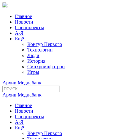
Главное
Новости
Спецпроекты
А-Я
Ещё…
Контур Первого
Технологии
Люди
История
Синхроинфотрон
Игры
Архив
Медиабанк
Архив
Медиабанк
Главное
Новости
Спецпроекты
А-Я
Ещё…
Контур Первого
Технологии