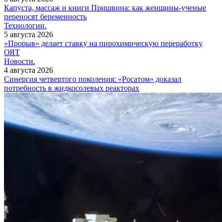
Капуста, массаж и книги Пришвина: как женщины-ученые
переносят беременность
Технологии.
5 августа 2026
«Прорыв» делает ставку на пирохимическую переработку
ОЯТ
Новости.
4 августа 2026
Синергия четвертого поколения: «Росатом» доказал
потребность в жидкосолевых реакторах