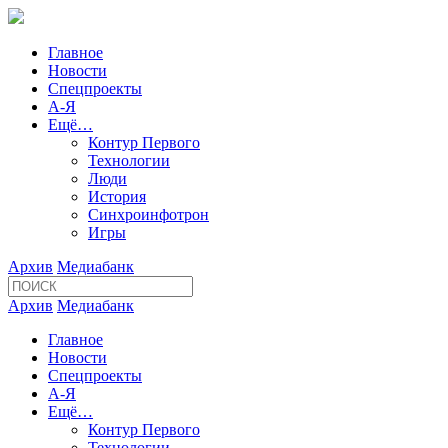
Главное
Новости
Спецпроекты
А-Я
Ещё…
Контур Первого
Технологии
Люди
История
Синхроинфотрон
Игры
Архив
Медиабанк
Архив
Медиабанк
Главное
Новости
Спецпроекты
А-Я
Ещё…
Контур Первого
Технологии