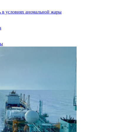
ь в условиях аномальной жары
а
вы