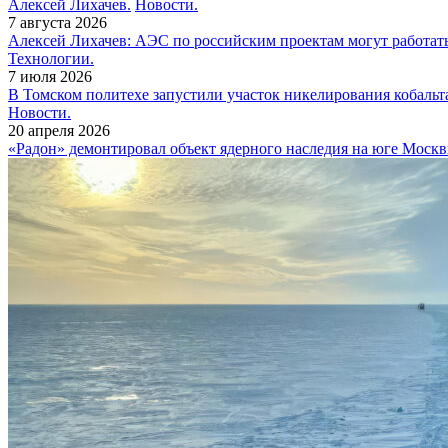
Алексей Лихачев.
Новости.
7 августа 2026
Алексей Лихачев: АЭС по российским проектам могут работат
Технологии.
7 июля 2026
В Томском политехе запустили участок никелирования кобальт
Новости.
20 апреля 2026
«Радон» демонтировал объект ядерного наследия на юге Моск