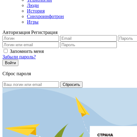
Люди
История
Синхроинфотрон
Игры
Авторизация
Регистрация
Запомнить меня
Забыли пароль?
Сброс пароля