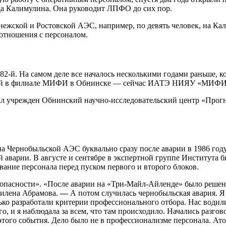
да Калимулина. Она руководит ЛПФО до сих пор.
нежской и Ростовской АЭС, например, по девять человек, на К
отношения с персоналом.
82-й. На самом деле все началось несколькими годами раньше,
нций в филиале МИФИ в Обнинске — сейчас ИАТЭ НИЯУ «МИФИ
ыл учрежден Обнинский научно-исследовательский центр «Прогно
а Чернобыльской АЭС буквально сразу после аварии в 1986 год
ий аварии. В августе и сентябре в экспертной группе Института
ание персонала перед пуском первого и второго блоков.
езопасности». «После аварии на «Три-Майл-Айленде» было реше
дилена Абрамова.
—
А потом случилась чернобыльская авария. Я 
ько разработали критерии профессионального отбора. Нас водили
и я наблюдала за всем, что там происходило. Начались разговор
ого события. Дело было не в профессионализме персонала. Атом