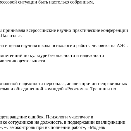
трессовой ситуации быть настолько собранным,
ды принимала всероссийские научно-практические конференции
«Палюэль».
а и целая научная школа психологии работы человека на АЭС.
мпетенций по культуре безопасности и надежности
равлению деятельности.
иональной надежности персонала, анализ причин неправильных
оатом» и объединенной командой «Росатома». Тренинги по
едотвращение ошибок. Психологи участвуют в
овке сотрудников на должность, в поддержании квалификации
», «Самоконтроль при выполнении работ», «Модель