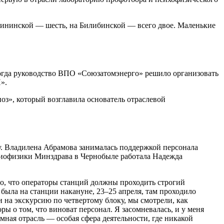
алининской — шесть, на Билибинской — всего двое. Маленькие
 когда руководство ВПО «Союзатомэнерго» решило организовать
».
з», который возглавила основатель отраслевой
у. Владилена Абрамова занималась поддержкой персонала
 биофизики Минздрава в Чернобыле работала Надежда
но, что операторы станций должны проходить строгий
была на станции накануне, 23–25 апреля, там проходило
 на экскурсию по четвертому блоку, мы смотрели, как
ы о том, что виноват персонал. Я засомневалась, и у меня
ная отрасль — особая сфера деятельности, где никакой