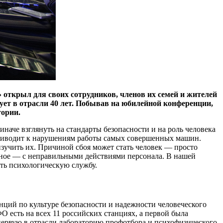
открыл для своих сотрудников, членов их семей и жителей
ует в отрасли 40 лет. Побывав на юбилейной конференции,
тории.
наче взглянуть на стандарты безопасности и на роль человека
приводит к нарушениям работы самых совершенных машин.
изучить их. Причиной сбоя может стать человек — просто
ьное — с неправильными действиями персонала. В нашей
ть психологическую службу.
нций по культуре безопасности и надежности человеческого
 есть на всех 11 российских станциях, а первой была
первую в отрасли лабораторию профотбора и психофизического