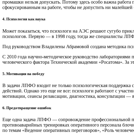
промашки нельзя допускать. Потому здесь особо важна работа 
сфокусированным на работе, чтобы не допустить ни малейшей
4. Психология как наука
Может показаться, что психологи на АЭС решают сугубо прикл
психологов. Первую — в 1998 году, тогда же специалисты ЛП
Под руководством Владилены Абрамовой создана методика пси
С 2010 года научно-методическое руководство лабораториями 
человеческого фактора Технической академии «Росатома». За 
5. Мотивация на победу
В задачи ЛПФО входит не только психологическая поддержка 
действий. Однако это еще не все: психологи работают с учас
мотивации, сеансы релаксации, диагностика, консультации — в
6. Предотвращение ошибок
Еще одна задача ЛПФО — сопровождение профессиональной под
противоаварийных тренировках оперативного персонала блочн
по темам «Ведение оперативных переговоров», «Роль человеч