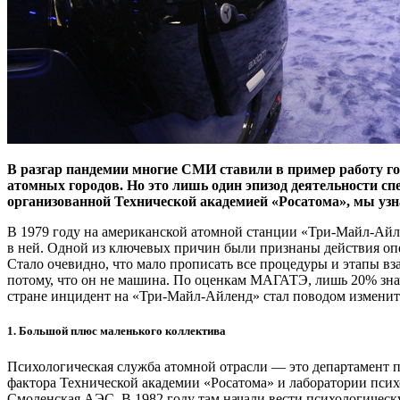
В разгар пандемии многие СМИ ставили в пример работу го
атомных городов. Но это лишь один эпизод деятельности с
организованной Технической академией «Росатома», мы узн
В 1979 году на американской атомной станции «Три-Майл-Айлен
в ней. Одной из ключевых причин были признаны действия оп
Стало очевидно, что мало прописать все процедуры и этапы вз
потому, что он не машина. По оценкам МАГАТЭ, лишь 20% зна
стране инцидент на «Три-Майл-Айленд» стал поводом изменить
1. Большой плюс маленького коллектива
Психологическая служба атомной отрасли — это департамент п
фактора Технической академии «Росатома» и лаборатории псих
Смоленская АЭС. В 1982 году там начали вести психологическ