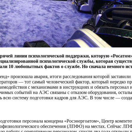
рячей линии психологической поддержки, которую «Росатом» 
пециализированной психологической службы, которая существ
али 10 любопытных фактов о службе. Но сначала немного ис
д» произошла авария, итоги расследования которой заставили и
ераторов — тот самый человеческий фактор, который нередко 
аимодействия с механизмами в инструкциях и обязать персонал 
чимых событий на АЭС связаны с отказом оборудования, остал
 всю систему подготовки кадров для АЭС. В том числе — созда
одготовки персонала концерна «Росэнергоатом», Центр компете
офизиологического обеспечения (ЛПФО) на местах. Сейчас ЛПФО
ую работу с оперативным персоналом, спустя два года открыли 