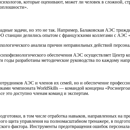
психологов, которые оценивают, может ли человек в сложной, с
 оплошности».
адные задачи, но это не так. Например, Балаковская АЭС триж
ФО станции делились опытом с французскими коллегами с АЭС 
хологического анализа причин неправильных действий персонал
психофизиологического обеспечения АЭС осуществляет Центр ко
эти годы разработаны методические руководства по каждому нап
сотрудников АЭС и членов их семей, но и обеспечение професс
тниками чемпионата WorldSkills — командой концерна «Росэнерг
се это доступно членам команд и экспертам.
готовки, в том числе отработка навыков, направленных на пр
ого щита управления на полномасштабном тренажере, в подгот
еского фактора. Инструменты предотвращения ошибок персонала