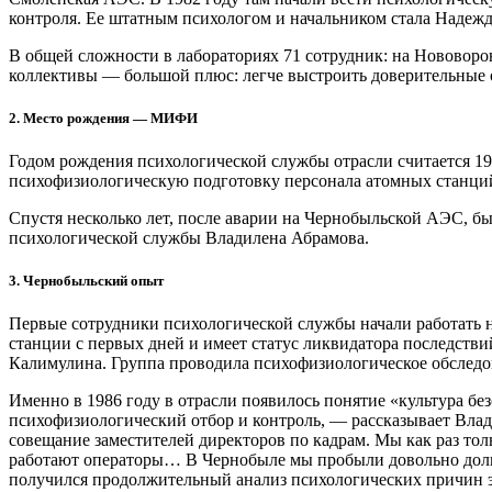
контроля. Ее штатным психологом и начальником стала Надеж
В общей сложности в лабораториях 71 сотрудник: на Нововоро
коллективы — большой плюс: легче выстроить доверительные 
2. Место рождения — МИФИ
Годом рождения психологической службы отрасли считается 19
психофизиологическую подготовку персонала атомных ста
Спустя несколько лет, после аварии на Чернобыльской АЭС, б
психологической службы Владилена Абрамова.
3. Чернобыльский опыт
Первые сотрудники психологической службы начали работать н
станции с первых дней и имеет статус ликвидатора последств
Калимулина. Группа проводила психофизиологическое обследов
Именно в 1986 году в отрасли появилось понятие «культура б
психофизиологический отбор и контроль, — рассказывает Вла
совещание заместителей директоров по кадрам. Мы как раз тол
работают операторы… В Чернобыле мы пробыли довольно долго, 
получился продолжительный анализ психологических причин эт