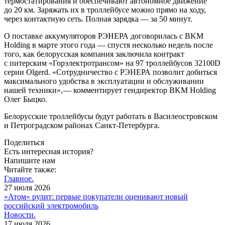
термостатирования и обеспечивают автономное движение
до 20 км. Заряжать их в троллейбусе можно прямо на ходу,
через контактную сеть. Полная зарядка — ​за 50 минут.
О поставке аккумуляторов РЭНЕРА договорилась с BKM
Holding в марте этого года — ​спустя несколько недель после
того, как белорусская компания заключила контракт
с питерским «Горэлектротрансом» на 97 троллейбусов 32100D
серии Olgerd. «Сотрудничество с РЭНЕРА позволит добиться
максимального удобства в эксплуатации и обслуживании
нашей техники», — ​комментирует гендиректор BKM Holding
Олег Быцко.
Белорусские троллейбусы будут работать в Василеостровском
и Петроградском районах Санкт-­Петербурга.
Поделиться
Есть интересная история?
Напишите нам
Читайте также:
Главное.
27 июля 2026
«Атом» рулит: первые покупатели оценивают новый
российский электромобиль
Новости.
17 июля 2026