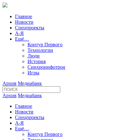
Главное
Новости
Спецпроекты
А-Я
Ещё…
Контур Первого
Технологии
Люди
История
Синхроинфотрон
Игры
Архив
Медиабанк
Архив
Медиабанк
Главное
Новости
Спецпроекты
А-Я
Ещё…
Контур Первого
Технологии