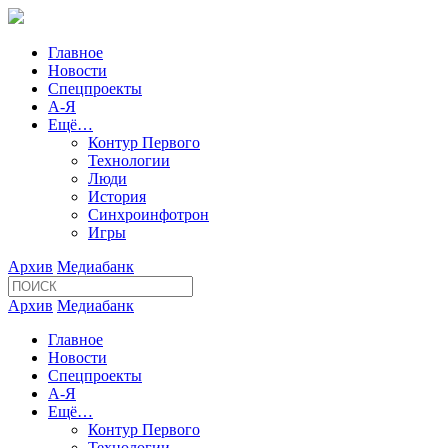
Главное
Новости
Спецпроекты
А-Я
Ещё…
Контур Первого
Технологии
Люди
История
Синхроинфотрон
Игры
Архив
Медиабанк
Архив
Медиабанк
Главное
Новости
Спецпроекты
А-Я
Ещё…
Контур Первого
Технологии