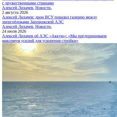
с дружественными странами
Алексей Лихачев.
Новости.
2 августа 2026
Алексей Лихачев: дрон ВСУ поразил галерею между
энергоблоками Запорожской АЭС
Алексей Лихачев.
Новости.
24 июля 2026
Алексей Лихачев об АЭС «Аккую»: «Мы предпринимаем
максимум усилий для ускорения стройки»