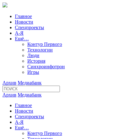
Главное
Новости
Спецпроекты
А-Я
Ещё…
Контур Первого
Технологии
Люди
История
Синхроинфотрон
Игры
Архив
Медиабанк
Архив
Медиабанк
Главное
Новости
Спецпроекты
А-Я
Ещё…
Контур Первого
Технологии