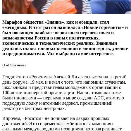
Марафон общества «Знание», как и обещали, стал
ежегодным. В этот раз он назывался «Новые горизонты» и
был посвящен наиболее вероятным перспективам и
возможностям России в новых политических,
экономических и технологических реалиях. Знаниями
делились главы топовых компаний и министерств, ученые
и предприниматели. Мы выбрали самое интересное.
О «Росатоме»
Гендиректор «Росатома» Алексей Лихачев выступал в третий
день форума, 19 мая, и начал с того, что напомнил студентам,
школьникам и представителям молодежных организаций о
100‑летии пионерской организации. Наши атомщики тоже
были пионерами — ​первыми в мире создали АЭС, атомную
подводную лодку и атомный ледокол, промышленный
реактор на быстрых нейтронах.
Впрочем, «Росатом» не почивает на лаврах прошлых
достижений. Это современная амбициозная компания с
сильными международными позициями, которая развивает