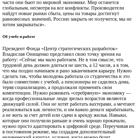
части они бьют по мировой экономике. Мир останется
глобальным, несмотря на все конфликты. Производители
найдут новые рынки сбыта, цены на товары достигнут
равновесных значений, Россию закрыть не получится, мы не
хотим закрываться».
Об учебе и работе
Президент Фонда «Центр стратегических разработок»
Владислав Онищенко представил свою точку зрения на
работу: «Сейчас мы мало работаем. Не в том смысле, что
трудовой день должен длиться не шесть, а 12 часов, а в том,
что мы поздно начинаем и рано заканчиваем карьеру. Нужно
сделать так, чтобы молодежь работала со студенчества и это
было совместимо с учебой, а пенсионеры не садились дома,
теряя социализацию, а продолжали применять свои
компетенции. Нужно развивать «серебряную» экономику — ​
когда профессиональные люди зрелых возрастов являются
движущей силой. Они не хотят работать вахтерами, а мечтают
реализоваться как личности, и им важно деньги зарабатывать,
а не жить за счет детей или сдачи в аренду жилья. Навыки,
которые они получили раньше и очень хорошо прокачали,
нужно просто адаптировать к цифровой среде. Переучивая их
в постоянном режиме, мы создадим дополнительный
человеческий капитал, условия, когда можно будет