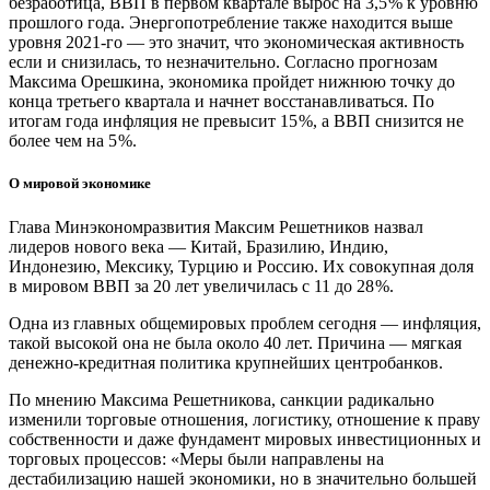
безработица, ВВП в первом квартале вырос на 3,5 % к уровню
прошлого года. Энергопотребление также находится выше
уровня 2021‑го — ​это значит, что экономическая активность
если и снизилась, то незначительно. Согласно прогнозам
Максима Орешкина, экономика пройдет нижнюю точку до
конца третьего квартала и начнет восстанавливаться. По
итогам года инфляция не превысит 15 %, а ВВП снизится не
более чем на 5 %.
О мировой экономике
Глава Минэкономразвития Максим Решетников назвал
лидеров нового века — ​Китай, Бразилию, Индию,
Индонезию, Мексику, Турцию и Россию. Их совокупная доля
в мировом ВВП за 20 лет увеличилась с 11 до 28 %.
Одна из главных общемировых проблем сегодня — ​инфляция,
такой высокой она не была около 40 лет. Причина — ​мягкая
денежно-кредитная политика крупнейших центробанков.
По мнению Максима Решетникова, санкции радикально
изменили торговые отношения, логистику, отношение к праву
собственности и даже фундамент мировых инвестиционных и
торговых процессов: «Меры были направлены на
дестабилизацию нашей экономики, но в значительно большей