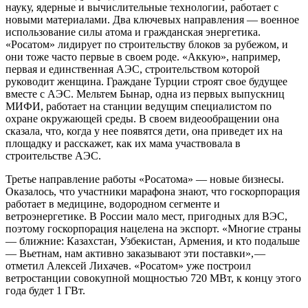
науку, ядерные и вычислительные технологии, работает с
новыми материалами. Два ключевых направления — ​военное
использование силы атома и гражданская энергетика.
«Росатом» лидирует по строительству блоков за рубежом, и
они тоже часто первые в своем роде. «Аккую», например,
первая и единственная АЭС, строительством которой
руководит женщина. Граждане Турции строят свое будущее
вместе с АЭС. Мельтем Бынар, одна из первых выпускниц
МИФИ, работает на станции ведущим специалистом по
охране окружающей среды. В своем видеообращении она
сказала, что, когда у нее появятся дети, она приведет их на
площадку и расскажет, как их мама участвовала в
строительстве АЭС.
Третье направление работы «Росатома» — ​новые бизнесы.
Оказалось, что участники марафона знают, что госкорпорация
работает в медицине, водородном сегменте и
ветроэнергетике. В России мало мест, пригодных для ВЭС,
поэтому госкорпорация нацелена на экспорт. «Многие страны
— ​ближние: Казахстан, Узбекистан, Армения, и кто подальше
— ​Вьетнам, нам активно заказывают эти поставки», — ​
отметил Алексей Лихачев. «Росатом» уже построил
ветростанции совокупной мощностью 720 МВт, к концу этого
года будет 1 ГВт.