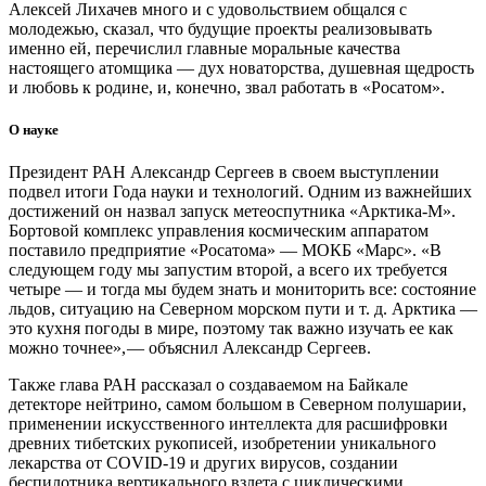
Алексей Лихачев много и с удовольствием общался с
молодежью, сказал, что будущие проекты реализовывать
именно ей, перечислил главные моральные качества
настоящего атомщика — ​дух новаторства, душевная щедрость
и любовь к родине, и, конечно, звал работать в «Росатом».
О науке
Президент РАН Александр Сергеев в своем выступлении
подвел итоги Года науки и технологий. Одним из важнейших
достижений он назвал запуск метеоспутника «Арктика-М».
Бортовой комплекс управления космическим аппаратом
поставило предприятие «Росатома» — ​МОКБ «Марс». «В
следующем году мы запустим второй, а всего их требуется
четыре — ​и тогда мы будем знать и мониторить все: состояние
льдов, ситуацию на Северном морском пути и т. д. Арктика —
​это кухня погоды в мире, поэтому так важно изучать ее как
можно точнее», — ​объяснил Александр Сергеев.
Также глава РАН рассказал о создаваемом на Байкале
детекторе нейтрино, самом большом в Северном полушарии,
применении искусственного интеллекта для расшифровки
древних тибетских рукописей, изобретении уникального
лекарства от COVID‑19 и других вирусов, создании
беспилотника вертикального взлета с циклическими