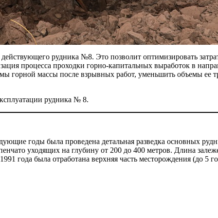
 действующего рудника №8. Это позволит оптимизировать затрат
зация процесса проходки горно-капитальных выра­боток в нап
мы горной массы после взрывных ра­бот, уменьшить объемы ее тр
ксплуатации рудника № 8.
дующие годы была проведена детальная разведка основных рудны
енчато уходящих на глубину от 200 до 400 метров. Длина залеж
91 года была отработана верхняя часть месторождения (до 5 го