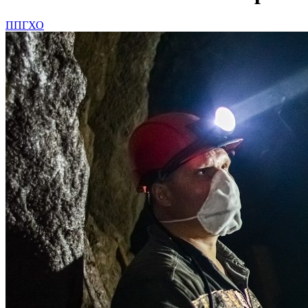
ППГХО