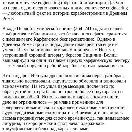
термином reverse engineering (обратный инжиниринг). Один
из первых достоверно известных примеров reverse engineering
— ​любопытный факт из истории кораблестроения в Древнем
Риме.
В ходе Первой Пунической войны (264–241 годы до нашей
эры) римляне обнаружили, что без военного флота сражаться
с имевшим его Карфагеном бесперспективно. Однако в
Древнем Риме строить подходящие плавсредства еще не
умели. И тут на помощь римлянам пришел сам Нептун,
устроивший хороший шторм у берегов Сицилии. Волны
вышвырнули на один из пляжей целую карфагенскую пентеру
— ​тяжелый парусно-гребной корабль с пятью рядами весел.
Этот подарок Нептуна древнеримские инженеры, разобрав,
тщательно исследовали, скрупулезно обмерили и зарисовали
все элементы. На это ушла пара месяцев, после чего по
образцу той пентеры было построено более полутора сотен
римских кораблей. Использованием карфагенского опыта
дело не ограничилось — ​римляне применили для
совершенствования своих кораблей некоторые конструкции
судов средиземноморских пиратов. В результате появились
весьма продвинутые для своего времени суда, так называемые
либурны, и скоро римский флот начал одерживать
триумфальные победы над карфагенянами.