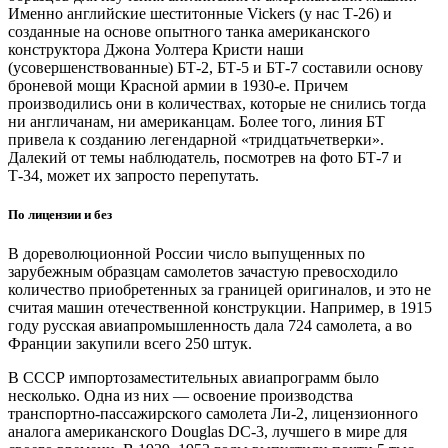
Именно английские шеститонные Vickers (у нас Т‑26) и
созданные на основе опытного танка американского
конструктора Джона Уолтера Кристи наши
(усовершенствованные) БТ‑2, БТ‑5 и БТ‑7 составили основу
броневой мощи Красной армии в 1930‑е. Причем
производились они в количествах, которые не снились тогда
ни англичанам, ни американцам. Более того, линия БТ
привела к созданию легендарной «тридцатьчетверки».
Далекий от темы наблюдатель, посмотрев на фото БТ‑7 и
Т‑34, может их запросто перепутать.
По лицензии и без
В дореволюционной России число выпущенных по
зарубежным образцам самолетов зачастую превосходило
количество приобретенных за границей оригиналов, и это не
считая машин отечественной конструкции. Например, в 1915
году русская авиапромышленность дала 724 самолета, а во
Франции закупили всего 250 штук.
В СССР импортозаместительных авиапрограмм было
несколько. Одна из них — ​освоение производства
транспортно-пассажирского самолета Ли‑2, лицензионного
аналога американского Douglas DC‑3, лучшего в мире для