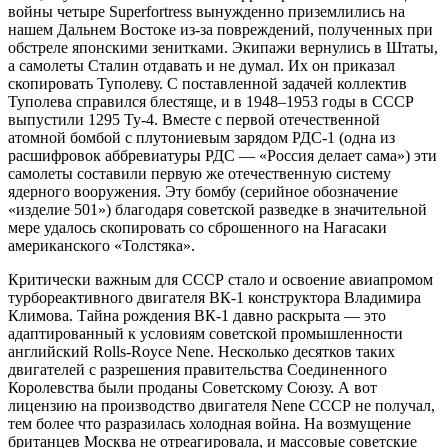
вой­ны четыре Superfortress вынужденно приземлились на
нашем Дальнем Востоке из-за повреждений, полученных при
обстреле японскими зенитками. Экипажи вернулись в Штаты,
а самолеты Сталин отдавать и не думал. Их он приказал
скопировать Туполеву. С поставленной задачей коллектив
Туполева справился блестяще, и в 1948–1953 годы в СССР
выпустили 1295 Ту‑4. Вместе с первой отечественной
атомной бомбой с плутониевым зарядом РДС‑1 (одна из
расшифровок аббревиатуры РДС — ​«Россия делает сама») эти
самолеты составили первую же отечественную систему
ядерного вооружения. Эту бомбу (серийное обозначение
«изделие 501») благодаря советской разведке в значительной
мере удалось скопировать со сброшенного на Нагасаки
американского «Толстяка».
Критически важным для СССР стало и освоение авиапромом
турбореактивного двигателя ВК‑1 конструктора Владимира
Климова. Тайна рождения ВК‑1 давно раскрыта — ​это
адаптированный к условиям советской промышленности
английский Rolls-Royce Nene. Несколько десятков таких
двигателей с разрешения правительства Соединенного
Королевства были проданы Советскому Союзу. А вот
лицензию на производство двигателя Nene СССР не получал,
тем более что разразилась холодная война. На возмущение
британцев Москва не отреагировала, и массовые советские