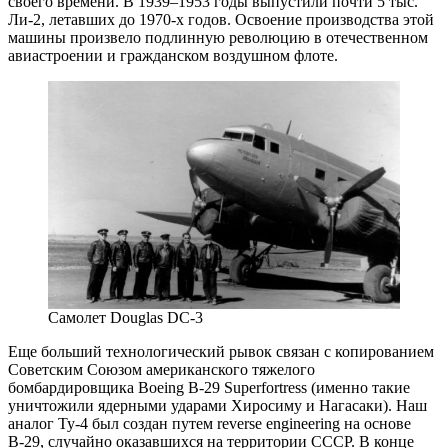
своего времени. В 1939–1953 годы выпустили почти 5 тыс.
Ли‑2, летавших до 1970‑х годов. Освоение производства этой
машины произвело подлинную революцию в отечественном
авиастроении и гражданском воздушном флоте.
Самолет Douglas DC‑3
Еще больший технологический рывок связан с копированием
Советским Союзом американского тяжелого
бомбардировщика Boeing B‑29 Superfortress (именно такие
уничтожили ядерными ударами Хиросиму и Нагасаки). Наш
аналог Ту‑4 был создан путем reverse engineering на основе
B‑29, случайно оказавшихся на территории СССР. В конце