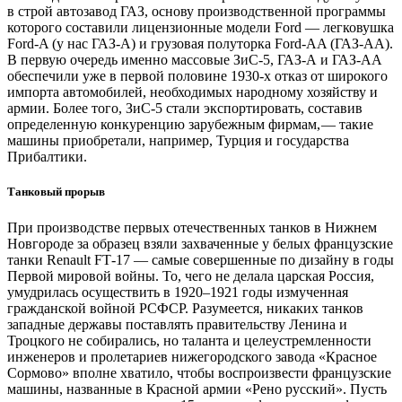
в строй автозавод ГАЗ, основу производственной программы
которого составили лицензионные модели Ford — ​легковушка
Ford-A (у нас ГАЗ-А) и грузовая полуторка Ford-AA (ГАЗ-АА).
В первую очередь именно массовые ЗиС‑5, ГАЗ-А и ГАЗ-АА
обеспечили уже в первой половине 1930‑х отказ от широкого
импорта автомобилей, необходимых народному хозяйству и
армии. Более того, ЗиС‑5 стали экспортировать, составив
определенную конкуренцию зарубежным фирмам, — ​такие
машины приобретали, например, Турция и государства
Прибалтики.
Танковый прорыв
При производстве первых отечественных танков в Нижнем
Новгороде за образец взяли захваченные у белых французские
танки Renault FT‑17 — ​самые совершенные по дизайну в годы
Первой мировой вой­ны. То, чего не делала царская Россия,
умудрилась осуществить в 1920–1921 годы измученная
гражданской вой­ной РСФСР. Разумеется, никаких танков
западные державы поставлять правительству Ленина и
Троцкого не собирались, но таланта и целеустремленности
инженеров и пролетариев нижегородского завода «Красное
Сормово» вполне хватило, чтобы воспроизвести французские
машины, названные в Красной армии «Рено русский». Пусть