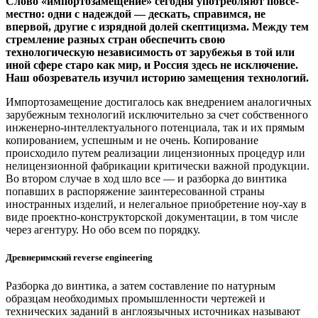
Слово «импортозамещение» сегодня употребляют повсе­
местно: одни с надеждой — ​дескать, справимся, не
впервой, другие с изрядной долей скептицизма. Между тем
стрем­ление разных стран обеспечить свою
технологическую независимость от зарубежья в той или
иной сфере старо как мир, и Россия здесь не исключение.
Наш обозреватель изучил историю замещения технологий.
Импортозамещение достигалось как внедрением аналогичных
зарубежным технологий исключительно за счет собственного
инженерно-интеллектуального потенциала, так и их прямым
копированием, успешным и не очень. Копирование
происходило путем реализации лицензионных процедур или
нелицензионной фабрикации критически важной продукции.
Во втором случае в ход шло все — ​и разборка до винтика
попавших в распоряжение заинтересованной страны
иностранных изделий, и нелегальное приобретение ноу-хау в
виде проектно-конструкторской документации, в том числе
через агентуру. Но обо всем по порядку.
Древнеримский reverse engineering
Разборка до винтика, а затем составление по натурным
образцам необходимых промышленности чертежей и
технических заданий в англоязычных источниках называют