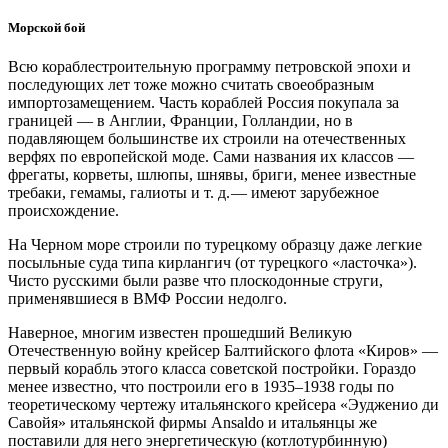
Морской бой
Всю кораблестроительную программу петровской эпохи и
последующих лет тоже можно считать своеобразным
импортозамещением. Часть кораблей Россия покупала за
границей — ​в Англии, Франции, Голландии, но в
подавляющем большинстве их строили на отечественных
верфях по европейской моде. Сами названия их классов — ​
фрегаты, корветы, шлюпы, шнявы, бриги, менее известные
требаки, гемамы, галиоты и т. д. — ​имеют зарубежное
происхождение.
На Черном море строили по турецкому образцу даже легкие
посыльные суда типа кирлангич (от турецкого «ласточка»).
Чисто русскими были разве что плоскодонные струги,
применявшиеся в ВМФ России недолго.
Наверное, многим известен прошедший Великую
Отечественную войну крейсер Балтийского флота «Киров» —
​первый корабль этого класса советской постройки. Гораздо
менее известно, что построили его в 1935–1938 годы по
теоретическому чертежу итальянского крейсера «Эудженио ди
Савойя» итальянской фирмы Ansaldo и итальянцы же
поставили для него энергетическую (котлотурбинную)