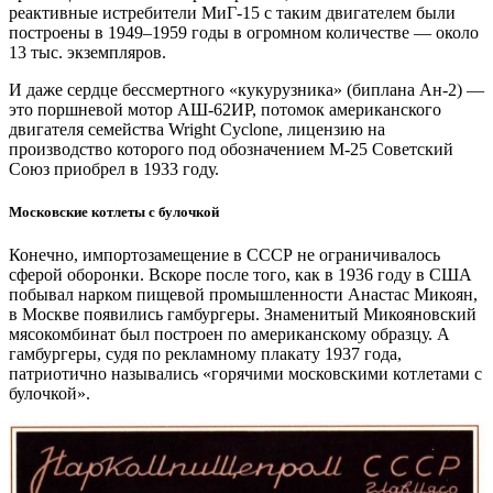
реактивные истребители МиГ‑15 с таким двигателем были
построены в 1949–1959 годы в огромном количестве — ​около
13 тыс. экземпляров.
И даже сердце бессмертного «кукурузника» (биплана Ан‑2) —
​это поршневой мотор АШ‑62ИР, потомок американского
двигателя семейства Wright Cyclone, лицензию на
производство которого под обозначением М‑25 Советский
Союз приобрел в 1933 году.
Московские котлеты с булочкой
Конечно, импортозамещение в СССР не ограничивалось
сферой оборонки. Вскоре после того, как в 1936 году в США
побывал нарком пищевой промышленности Анастас Микоян,
в Москве появились гамбургеры. Знаменитый Микояновский
мясокомбинат был построен по американскому образцу. А
гамбургеры, судя по рекламному плакату 1937 года,
патриотично назывались «горячими московскими котлетами с
булочкой».