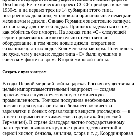
Deschimag. Ее технический проект СССР приобрел в начале
1930‑х, и на первых трех из 14 субмарин этого типа,
построенных до войны, установили оригинальные немецкие
механизмы и дизели. Однако Германия значительно затянула
их поставку для третьей лодки. Пришлось задуматься о том,
как обойтись без импорта. На лодках типа «С» следующей
серии применялось исключительно отечественное
оборудование, в том числе новые дизели, оперативно
созданные для этих лодок Коломенским заводом. Получилось
не хуже, чем у немцев: лодки типа «С» были лучшими в
советском флоте во время Второй мировой войны.
Создать с нуля химпром
В годы Первой мировой войны царская Россия осуществила и
целый импортозаместительный нацпроект — ​создала
практически с нуля отечественную химическую
промышленность. Толчком послужила необходимость
поставки для нужд фронта все большего количества
взрывчатки и боевых отравляющих веществ (последних — ​в
ответ на применение химического оружия кайзеровской
Германией). В стране благодаря частно-государственному
партнерству появилось крупное производство азотной и
серной кислот, бензола, анилина, хлора и т. д. Координировал