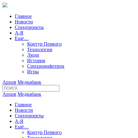
Главное
Новости
Спецпроекты
А-Я
Ещё…
Контур Первого
Технологии
Люди
История
Синхроинфотрон
Игры
Архив
Медиабанк
Архив
Медиабанк
Главное
Новости
Спецпроекты
А-Я
Ещё…
Контур Первого
Технологии