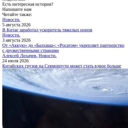
Есть интересная история?
Напишите нам
Читайте также:
Новости.
5 августа 2026
В Китае заработал ускоритель тяжелых ионов
Новости.
3 августа 2026
От «Аккую» до «Балхаша»: «Росатом» укрепляет партнерство
с дружественными странами
Алексей Лихачев.
Новости.
24 июля 2026
Китайских грузов на Севморпути может стать вдвое больше