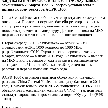
Загрузка на шестом блоке китайской АЭС «Хунъяньхэ»
закончилась 28 марта. Все 157 сборок установлены в
активную зону реактора ACPR-1000.
China General Nuclear сообщила, что приступает к следующим
операциям. Предстоит осушить бассейн реактора, закрыть
корпус реактора крышкой, заполнить первый контур водой,
повысить давление и температуру. Дальше — вывод на МКУ,
подключение к сети и поэтапное повышение мощности.
Вторая очередь АЭС «Хунъяньхэ» — ​блоки № 5 и 6
с реакторами ACPR‑1000 мощностью 1080 МВт,
разработанными CGN. Строительство первого началось
в марте, второго — ​в июле 2015 года. «Хунъяньхэ‑5» вывели
на МКУ в июне прошлого года и сдали в промышленную
эксплуатацию 31 июля. «Хунъяньхэ‑6» должен начать
работать в первой половине этого года.
ACPR-1000 с двойной защитной оболочкой и ловушкой
расплава China General Nuclear начала разрабатывать в 2011
году. Примечательно, что в 2012-м концепцию ACPR-1000
объединили с концепцией компании CNNC — так появился
стандартизированный проект для экспорта «Хуалун-1» (HPR-
1000).
Поделиться