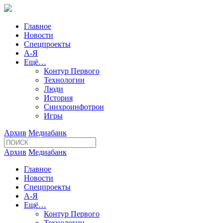
Главное
Новости
Спецпроекты
А-Я
Ещё…
Контур Первого
Технологии
Люди
История
Синхроинфотрон
Игры
Архив
Медиабанк
Архив
Медиабанк
Главное
Новости
Спецпроекты
А-Я
Ещё…
Контур Первого
Технологии