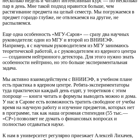
несколько недель и читают интенсивный курс — ​по несколько
пар в день. Мне такой подход нравится больше, чем
растягивание предмета на целый семестр. Мы погружаемся в
предмет гораздо глубже, не отвлекаемся на другие, не
распыляемся.
Еще одна особенность «МГУ-Саров» — ​сразу два научных
руководителя: один из МГУ и второй из ВНИИЭФ.
Например, я с научным руководителем из МГУ занимаюсь
теоретической работой, а с руководителем из ядерного центра
— ​созданием нейтринного детектора. Для этого нужно знать
особенности нейтрино, но это больше экспериментальная
задача.
Мы активно взаимодействуем с ВНИИЭФ, в учебном плане
есть практика в ядерном центре. Ребята-­экспериментаторы
туда практически каждый день ездят, у теоретиков с этим
попроще — ​книги читать и формулы выводить можно и дома.
У нас в Сарове есть возможность тратить свободное от учебы
время на научную работу и изучение предметов, которых нет
в программе, так как наша огромная стипендия (55 тыс. —
«СР») позволяет не думать о финансовых вопросах и
полностью отдаваться науке.
К нам в университет регулярно приезжает Алексей Лихачев,