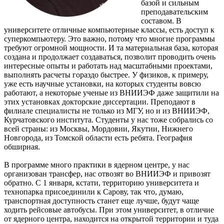
базой и сильным
преподавательским
составом. В
университете отличные компьютерные классы, есть доступ к
суперкомпьютеру. Это важно, потому что многие программы
требуют огромной мощности. И та материальная база, которая
создана и продолжает создаваться, позволит проводить очень
интересные опыты и работать над масштабными проектами,
выполнять расчеты гораздо быстрее. У физиков, к примеру,
уже есть научные установки, на которых студенты вовсю
работают, а некоторые ученые из ВНИИЭФ даже защитили на
этих установках докторские диссертации. Преподают в
филиале специалисты не только из МГУ, но и из ВНИИЭФ,
Курчатовского института. Студенты у нас тоже собрались со
всей страны: из Москвы, Мордовии, Якутии, Нижнего
Новгорода, из Томской области есть ребята. География
обширная.
В программе много практики в ядерном центре, у нас
организован трансфер, нас отвозят во ВНИИЭФ и привозят
обратно. С 1 января, кстати, территорию университета и
технопарка присоединили к Сарову, так что, думаю,
транспортная доступность станет еще лучше, будут чаще
ходить рейсовые автобусы. При этом университет, в отличие
от ядерного центра, находится на открытой территории и туда