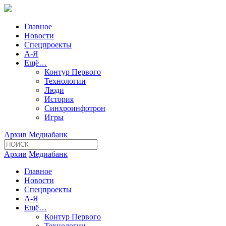
Главное
Новости
Спецпроекты
А-Я
Ещё…
Контур Первого
Технологии
Люди
История
Синхроинфотрон
Игры
Архив
Медиабанк
Архив
Медиабанк
Главное
Новости
Спецпроекты
А-Я
Ещё…
Контур Первого
Технологии