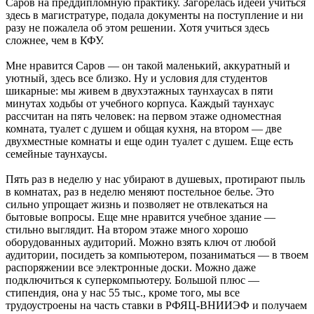
Саров на преддипломную практику. Загорелась идеей учиться
здесь в магистратуре, подала документы на поступление и ни
разу не пожалела об этом решении. Хотя учиться здесь
сложнее, чем в КФУ.
Мне нравится Саров — ​он такой маленький, аккуратный и
уютный, здесь все близко. Ну и условия для студентов
шикарные: мы живем в двухэтажных таунхаусах в пяти
минутах ходьбы от учебного корпуса. Каждый таунхаус
рассчитан на пять человек: на первом этаже одноместная
комната, туалет с душем и общая кухня, на втором — ​две
двухместные комнаты и еще один туалет с душем. Еще есть
семейные таунхаусы.
Пять раз в неделю у нас убирают в душевых, протирают пыль
в комнатах, раз в неделю меняют постельное белье. Это
сильно упрощает жизнь и позволяет не отвлекаться на
бытовые вопросы. Еще мне нравится учебное здание — ​
стильно выглядит. На втором этаже много хорошо
оборудованных аудиторий. Можно взять ключ от любой
аудитории, посидеть за компьютером, позаниматься — ​в твоем
распоряжении все электронные доски. Можно даже
подключиться к суперкомпьютеру. Большой плюс — ​
стипендия, она у нас 55 тыс., кроме того, мы все
трудоустроены на часть ставки в РФЯЦ-ВНИИЭФ и получаем