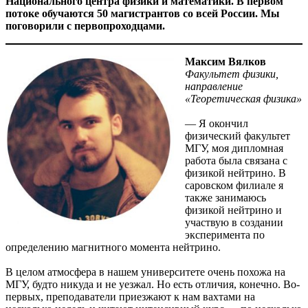
Национального центра физики и математики. В первом
потоке обучаются 50 магистрантов со всей России. Мы
поговорили с первопроходцами.
Максим Вялков
Факультет физики,
направление
«Теоретическая физика»
— Я окончил
физический факультет
МГУ, моя дипломная
работа была связана с
физикой нейтрино. В
саровском филиале я
также занимаюсь
физикой нейтрино и
участвую в создании
эксперимента по
определению магнитного момента нейтрино.
В целом атмосфера в нашем университете очень похожа на
МГУ, будто никуда и не уезжал. Но есть отличия, конечно. Во-
первых, преподаватели приезжают к нам вахтами на