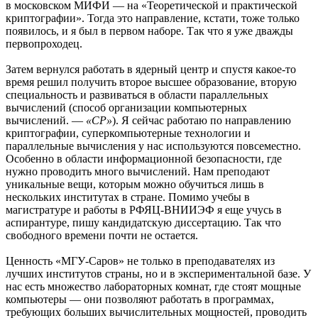
в московском МИФИ — на «Теоретической и практической
криптографии». Тогда это направление, кстати, тоже только
появилось, и я был в первом наборе. Так что я уже дважды
первопроходец.
Затем вернулся работать в ядерный центр и спустя какое-то
время решил получить второе высшее образование, вторую
специальность и развиваться в области параллельных
вычислений (способ организации компьютерных
вычислений. —
«СР»
). Я сейчас работаю по направлению
криптографии, суперкомпьютерные технологии и
параллельные вычисления у нас используются повсеместно.
Особенно в области информационной безопасности, где
нужно проводить много вычислений. Нам преподают
уникальные вещи, которым можно обучиться лишь в
нескольких институтах в стране. Помимо учебы в
магистратуре и работы в РФЯЦ-ВНИИЭФ я еще учусь в
аспирантуре, пишу кандидатскую диссертацию. Так что
свободного времени почти не остается.
Ценность «МГУ-Саров» не только в преподавателях из
лучших институтов страны, но и в экспериментальной базе. У
нас есть множество лабораторных комнат, где стоят мощные
компьютеры — они позволяют работать в программах,
требующих больших вычислительных мощностей, проводить