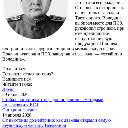
лет со дня его рождения.
Он вошел в историю как
основатель и завода, и
Трехгорного. Володин
выбирал место для ПСЗ,
руководил стройкой, при
нем предприятие
выпустило первую
продукцию. При нем
построили жилье, дороги, стадион и музыкальную школу.
Пока он руководил ПСЗ, завод так и называли — «хозяйство
Володина».
Поделиться
Есть интересная история?
Напишите нам
Читайте также:
Люди.
29 июля 2026
Cтобалльники из атомградов поделились методами
подготовки к ЕГЭ
Синхроинфотрон.
14 апреля 2026
От ньютония до нейтрино: как дважды открыли самую
неуловимую частицу Вселенной