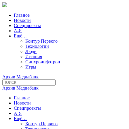
Главное
Новости
Спецпроекты
А-Я
Ещё…
Контур Первого
Технологии
Люди
История
Синхроинфотрон
Игры
Архив
Медиабанк
Архив
Медиабанк
Главное
Новости
Спецпроекты
А-Я
Ещё…
Контур Первого
Технологии