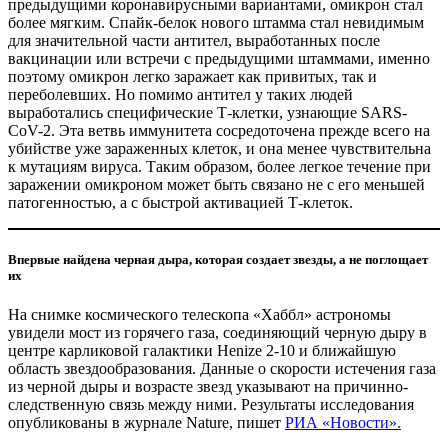
предыдущими коронавирусными вариантами, омикрон стал
более мягким. Спайк-белок нового штамма стал невидимым
для значительной части антител, выработанных после
вакцинации или встречи с предыдущими штаммами, именно
поэтому омикрон легко заражает как привитых, так и
переболевших. Но помимо антител у таких людей
выработались специфические Т-клетки, узнающие SARS-
CoV-2. Эта ветвь иммунитета сосредоточена прежде всего на
убийстве уже зараженных клеток, и она менее чувствительна
к мутациям вируса. Таким образом, более легкое течение при
заражении омикроном может быть связано не с его меньшей
патогенностью, а с быстрой активацией Т-клеток.
Впервые найдена черная дыра, которая создает звезды, а не поглощает
их
На снимке космического телескопа «Хаббл» астрономы
увидели мост из горячего газа, соединяющий черную дыру в
центре карликовой галактики Henize 2-10 и ближайшую
область звездообразования. Данные о скорости истечения газа
из черной дыры и возрасте звезд указывают на причинно-
следственную связь между ними. Результаты исследования
опубликованы в журнале Nature, пишет
РИА «Новости».