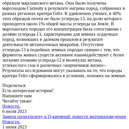
образцов марсианского метана. Они были получены
марсоходом Curiosity в результате нагрева пород, собранных в
разных регионах кратера Гейл. К удивлению ученых, в 40%
этих образцов почти не было углерода-13, на долю которого
приходится около 1% общей массы углерода на Земле. В
марсианских породах его концентрация была сопоставима с
долями углерода-13, характерными для земных осадочных
пород, возникших в далеком прошлом в результате
деятельности метаногенных микробов. Отсутствие
углерода-13 в подобных земных породах связано с тем, что
ферменты живых существ активнее взаимодействуют с более
легкими атомами углерода-12 в молекулах метана,
углекислого газа и различных «кирпичиков жизни».
Результаты исследования могут указывать на то, что породы
кратера Гейл сформировались в условиях, похожих на земные.
Поделиться
Есть интересная история?
Напишите нам
Читайте также:
Новости.
6 июля 2023
Замена полиэтилену и Q-кремний: новости материаловедения
Новости.
1 июня 2023