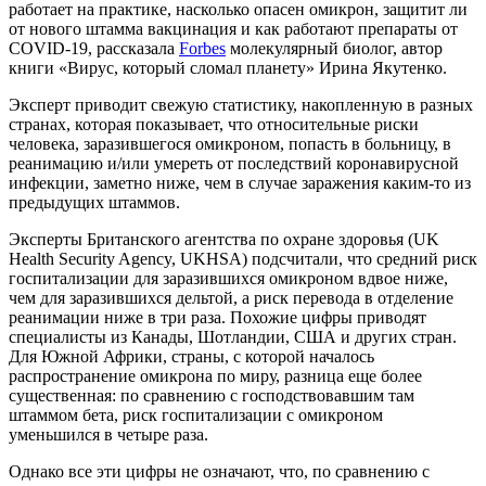
работает на практике, насколько опасен омикрон, защитит ли
от нового штамма вакцинация и как работают препараты от
COVID-19, рассказала
Forbes
молекулярный биолог, автор
книги «Вирус, который сломал планету» Ирина Якутенко.
Эксперт приводит свежую статистику, накопленную в разных
странах, которая показывает, что относительные риски
человека, заразившегося омикроном, попасть в больницу, в
реанимацию и/или умереть от последствий коронавирусной
инфекции, заметно ниже, чем в случае заражения каким-то из
предыдущих штаммов.
Эксперты Британского агентства по охране здоровья (UK
Health Security Agency, UKHSA) подсчитали, что средний риск
госпитализации для заразившихся омикроном вдвое ниже,
чем для заразившихся дельтой, а риск перевода в отделение
реанимации ниже в три раза. Похожие цифры приводят
специалисты из Канады, Шотландии, США и других стран.
Для Южной Африки, страны, с которой началось
распространение омикрона по миру, разница еще более
существенная: по сравнению с господствовавшим там
штаммом бета, риск госпитализации с омикроном
уменьшился в четыре раза.
Однако все эти цифры не означают, что, по сравнению с