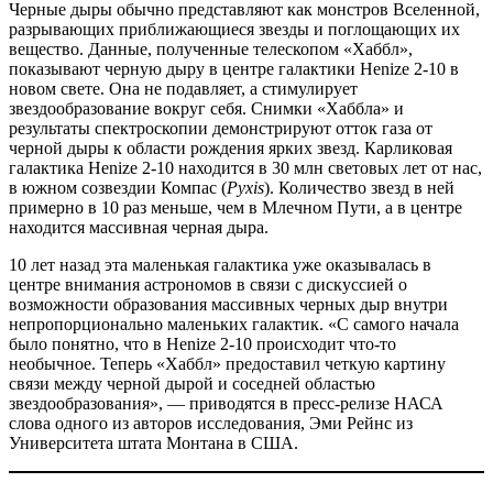
Черные дыры обычно представляют как монстров Вселенной,
разрывающих приближающиеся звезды и поглощающих их
вещество. Данные, полученные телескопом «Хаббл»,
показывают черную дыру в центре галактики Henize 2-10 в
новом свете. Она не подавляет, а стимулирует
звездообразование вокруг себя. Снимки «Хаббла» и
результаты спектроскопии демонстрируют отток газа от
черной дыры к области рождения ярких звезд. Карликовая
галактика Henize 2-10 находится в 30 млн световых лет от нас,
в южном созвездии Компас (
Pyxis
). Количество звезд в ней
примерно в 10 раз меньше, чем в Млечном Пути, а в центре
находится массивная черная дыра.
10 лет назад эта маленькая галактика уже оказывалась в
центре внимания астрономов в связи с дискуссией о
возможности образования массивных черных дыр внутри
непропорционально маленьких галактик. «С самого начала
было понятно, что в Henize 2-10 происходит что-то
необычное. Теперь «Хаббл» предоставил четкую картину
связи между черной дырой и соседней областью
звездообразования», — приводятся в пресс-релизе НАСА
слова одного из авторов исследования, Эми Рейнс из
Университета штата Монтана в США.