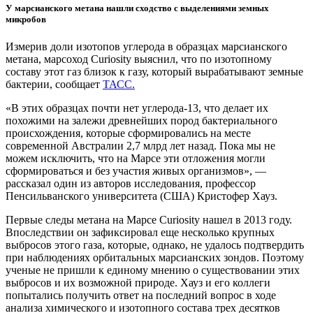
У марсианского метана нашли сходство с выделениями земных
микробов
Измерив доли изотопов углерода в образцах марсианского
метана, марсоход Curiosity выяснил, что по изотопному
составу этот газ близок к газу, который вырабатывают земные
бактерии, сообщает
ТАСС.
«В этих образцах почти нет углерода-13, что делает их
похожими на залежи древнейших пород бактериального
происхождения, которые сформировались на месте
современной Австралии 2,7 млрд лет назад. Пока мы не
можем исключить, что на Марсе эти отложения могли
сформироваться и без участия живых организмов», —
рассказал один из авторов исследования, профессор
Пенсильванского университета (США) Кристофер Хауз.
Первые следы метана на Марсе Curiosity нашел в 2013 году.
Впоследствии он зафиксировал еще несколько крупных
выбросов этого газа, которые, однако, не удалось подтвердить
при наблюдениях орбитальных марсианских зондов. Поэтому
ученые не пришли к единому мнению о существовании этих
выбросов и их возможной природе. Хауз и его коллеги
попытались получить ответ на последний вопрос в ходе
анализа химического и изотопного состава трех десятков