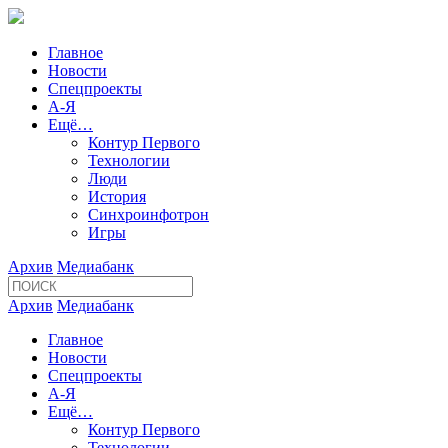
Главное
Новости
Спецпроекты
А-Я
Ещё…
Контур Первого
Технологии
Люди
История
Синхроинфотрон
Игры
Архив
Медиабанк
Архив
Медиабанк
Главное
Новости
Спецпроекты
А-Я
Ещё…
Контур Первого
Технологии