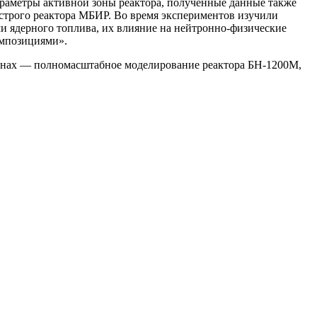
раметры активной зоны реактора, полученные данные также
строго реактора МБИР. Во время экспериментов изучили
 ядерного топлива, их влияние на нейтронно-физические
омпозициями».
анах — ​полномасштабное моделирование реактора БН‑1200М,