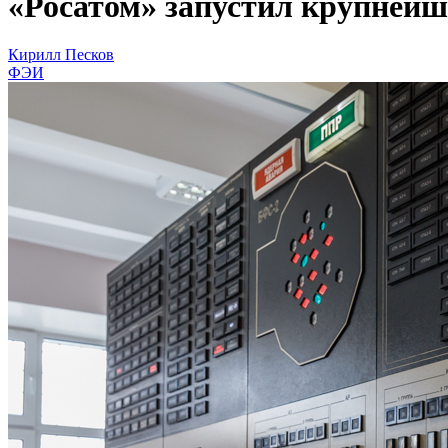
«Росатом» запустил крупнейш
Кирилл Песков
ФЭИ