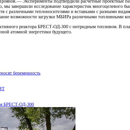
Троянов. — ​Эксперименты подтвердили расчетные проектные па
о, мы завершили исследование характеристик многоцелевого бы
в с различными теплоносителями и вставками с разными видами
нование возможности загрузки МБИРа различными топливными к
ективного реактора БРЕСТ-ОД‑300 с нитридным топливом. В пл
нной атомной энергетики будущего.
еносят беременность
ОЯТ
ром БРЕСТ-ОД-300