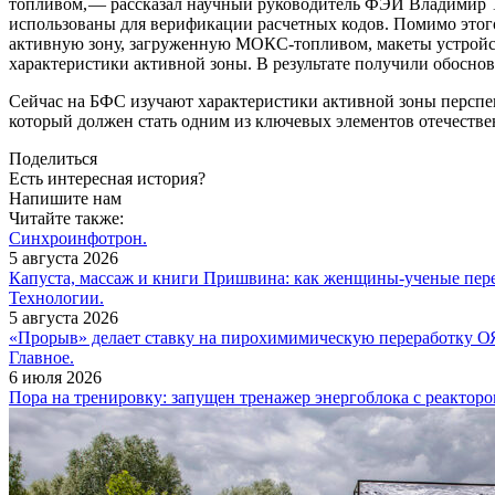
топливом, — ​рассказал научный руководитель ФЭИ Владимир 
использованы для верификации расчетных кодов. Помимо этог
активную зону, загруженную МОКС-топливом, макеты устройст
характеристики активной зоны. В результате получили обос
Сейчас на БФС изучают характеристики активной зоны персп
который должен стать одним из ключевых элементов отечестве
Поделиться
Есть интересная история?
Напишите нам
Читайте также:
Синхроинфотрон.
5 августа 2026
Капуста, массаж и книги Пришвина: как женщины-ученые пер
Технологии.
5 августа 2026
«Прорыв» делает ставку на пирохимимическую переработку 
Главное.
6 июля 2026
Пора на тренировку: запущен тренажер энергоблока с реакто