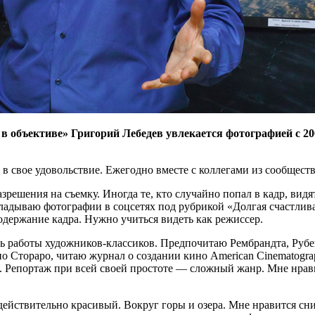
в объективе» Григорий Лебедев увлекается фотографией с 20
вое удовольствие. Ежегодно вместе с коллегами из сообществ
решения на съемку. Иногда те, кто случайно попал в кадр, видят
ладываю фотографии в соцсетях под рубрикой «Долгая счастлив
одержание кадра. Нужно учиться видеть как режиссер.
ь работы художников-классиков. Предпочитаю Рембрандта, Рубе
о Стораро, читаю журнал о создании кино American Cinematogra
 Репортаж при всей своей простоте — ​сложный жанр. Мне нрави
с действительно красивый. Вокруг горы и озера. Мне нравится 