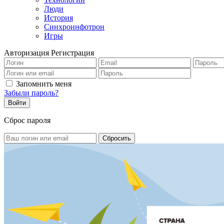
Люди
История
Синхроинфотрон
Игры
Авторизация
Регистрация
Запомнить меня
Забыли пароль?
Сброс пароля