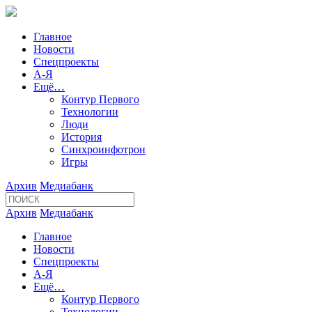
Главное
Новости
Спецпроекты
А-Я
Ещё…
Контур Первого
Технологии
Люди
История
Синхроинфотрон
Игры
Архив
Медиабанк
Архив
Медиабанк
Главное
Новости
Спецпроекты
А-Я
Ещё…
Контур Первого
Технологии