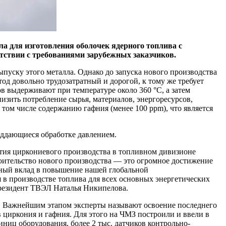
ла для изготовления оболочек ядерного топлива с
тствии с требованиями зарубежных заказчиков.
пуску этого металла. Однако до запуска нового производства
д довольно трудозатратный и дорогой, к тому же требует
в выдерживают при температуре около 360 °С, а затем
изить потребление сырья, материалов, энергоресурсов,
 том числе содержанию гафния (менее 100 ppm), что является
оддающиеся обработке давлением.
ития циркониевого производства в топливном дивизионе
роительство нового производства — это огромное достижение
жный вклад в повышение нашей глобальной
 в производстве топлива для всех основных энергетических
 президент ТВЭЛ Наталья Никипелова.
. Важнейшим этапом эксперты называют освоение последнего
циркония и гафния. Для этого на ЧМЗ построили и ввели в
иниц оборудования, более 2 тыс. датчиков контрольно-