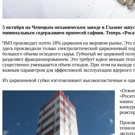
5 октября на Чепецком механическом заводе в Глазове запу
минимальным содержанием примесей гафния. Теперь «Росат
ЧМЗ производит почти 18% циркония на мировом рынке. Это ед
здесь производили только электролитический циркониевый пор
большого объема исходного сырья. Губчатый же цирконий полу
разделяют фракционированием. Это требует вдвое меньше техно
существенно уменьшается объем отходов. При этом на выходе о
важным параметром для эффективной эксплуатации ядерного т
Из циркониевой губки изготавливают высокопластичные и одн
«Освое
«Росат
наших 
конкур
реакто
Произв
технол
эксплу