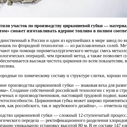
стили участок по производству циркониевой губки — материа
ом» сможет изготавливать ядерное топливо в полном соотве
инственный в России и один из крупнейших в мире завод по вы
ошок по фторидной технологии — из расплавленных солей. Мето
чают при помощи пирометаллургического метода: смесь металло
логических операций, чем прежний метод, а также позволяет сн
беспечивается высокая чистота циркония по всем показателям, в
оплива.
ородные по химическому составу и структуре слитки, хорошо п
ние производства циркониевой губки — знаковая веха для разв
ома». Создание собственной российской технологии с нуля и ст
ученых и производственников, настоящий трудовой подвиг, ва
ентоспособности. Циркониевая губка может широко применяться
ров, как российского, так и зарубежного дизайна», — отметила
одство циркониевой губки — сложный 12-ступенчатый процесс
огического передела — ректификационного разделения хлоридов 
атацию уникальную установку высотой 80 м. В ее составе 147 ед