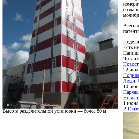
измери
создан
молибд
Всего 
патент
Подели
Есть и
Напиши
Читайт
Новост
22 июл
Поднял
Люди.
10 июн
Наряды
Новост
1 июня
В Глаз
Высота разделительной установки — более 80 м