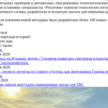
тельных приборов и автоматики, обогреваемые технологические 
ия установки специалисты «Росатома» освоили технологию изго
енового сплава, разработали и испытали насосы для перекачки р
для освоения новой методики было разработано более 100 новых
ов.
ться
нтересная история?
те нам
е также:
и.
я 2026
ись на Иднакар: рядом с Глазовом появилась смотровая площадк
Синхроинфотрон.
я 2026
, песни и легенды из старого сундука: как жительница Глазова 
и.
 2026
ове начали выпускать циркониевые чехлы для ТВС