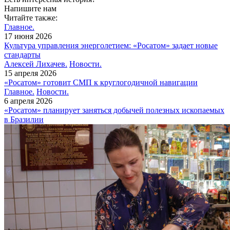
Напишите нам
Читайте также:
Главное.
17 июня 2026
Культура управления энерголетием: «Росатом» задает новые
стандарты
Алексей Лихачев.
Новости.
15 апреля 2026
«Росатом» готовит СМП к круглогодичной навигации
Главное.
Новости.
6 апреля 2026
«Росатом» планирует заняться добычей полезных ископаемых
в Бразилии