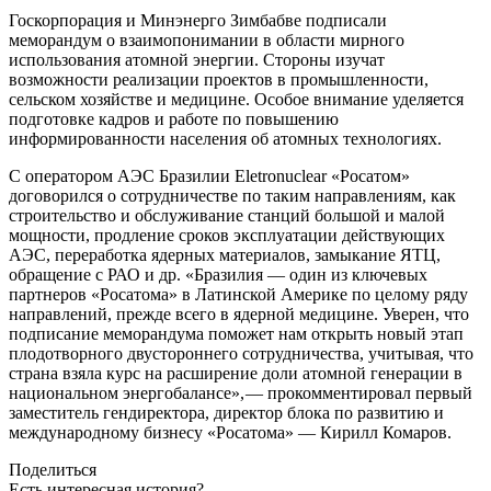
Госкорпорация и Минэнерго Зимбабве подписали
меморандум о взаимопонимании в области мирного
использования атомной энергии. Стороны изучат
возможности реализации проектов в промышленности,
сельском хозяйстве и медицине. Особое внимание уделяется
подготовке кадров и работе по повышению
информированности населения об атомных технологиях.
С оператором АЭС Бразилии Eletronuclear «Росатом»
договорился о сотрудничестве по таким направлениям, как
строительство и обслуживание станций большой и малой
мощности, продление сроков эксплуатации действующих
АЭС, переработка ядерных материалов, замыкание ЯТЦ,
обращение с РАО и др. «Бразилия — ​один из ключевых
партнеров «Росатома» в Латинской Америке по целому ряду
направлений, прежде всего в ядерной медицине. Уверен, что
подписание меморандума поможет нам открыть новый этап
плодотворного двустороннего сотрудничества, учитывая, что
страна взяла курс на расширение доли атомной генерации в
национальном энергобалансе», — ​прокомментировал первый
заместитель гендиректора, директор блока по развитию и
международному бизнесу «Росатома» — Кирилл Комаров.
Поделиться
Есть интересная история?