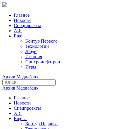
Главное
Новости
Спецпроекты
А-Я
Ещё…
Контур Первого
Технологии
Люди
История
Синхроинфотрон
Игры
Архив
Медиабанк
Архив
Медиабанк
Главное
Новости
Спецпроекты
А-Я
Ещё…
Контур Первого
Технологии