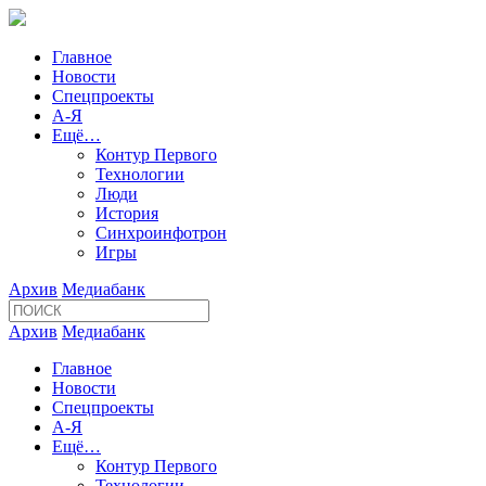
Главное
Новости
Спецпроекты
А-Я
Ещё…
Контур Первого
Технологии
Люди
История
Синхроинфотрон
Игры
Архив
Медиабанк
Архив
Медиабанк
Главное
Новости
Спецпроекты
А-Я
Ещё…
Контур Первого
Технологии