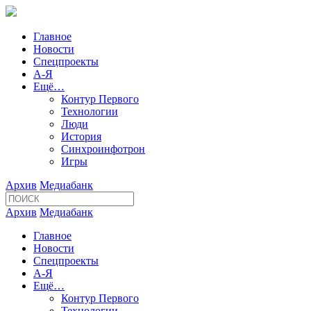
Главное
Новости
Спецпроекты
А-Я
Ещё…
Контур Первого
Технологии
Люди
История
Синхроинфотрон
Игры
Архив
Медиабанк
Архив
Медиабанк
Главное
Новости
Спецпроекты
А-Я
Ещё…
Контур Первого
Технологии