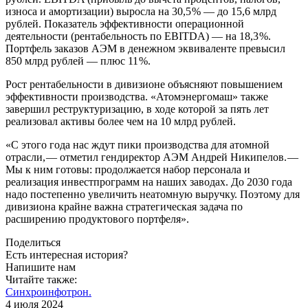
износа и амортизации) выросла на 30,5 % — ​до 15,6 млрд
рублей. Показатель эффективности операционной
деятельности (рентабельность по EBITDA) — ​на 18,3 %.
Портфель заказов АЭМ в денежном эквиваленте превысил
850 млрд руб­лей — ​плюс 11 %.
Рост рентабельности в дивизионе объясняют повышением
эффективности производства. «Атомэнергомаш» также
завершил реструктуризацию, в ходе которой за пять лет
реализовал активы более чем на 10 млрд рублей.
«С этого года нас ждут пики производства для атомной
отрасли, — ​отметил гендиректор АЭМ Андрей Никипелов. — ​
Мы к ним готовы: продолжается набор персонала и
реализация инвестпрограмм на наших заводах. До 2030 года
надо постепенно увеличить неатомную выручку. Поэтому для
дивизиона крайне важна стратегическая задача по
расширению продуктового портфеля».
Поделиться
Есть интересная история?
Напишите нам
Читайте также:
Синхроинфотрон.
4 июля 2024