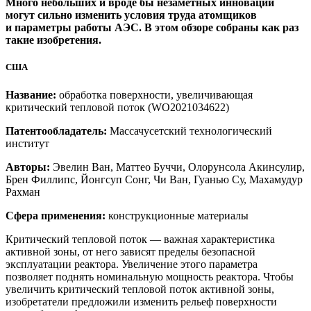
Много небольших и вроде бы незаметных инноваций
могут сильно изменить условия труда атомщиков
и параметры работы АЭС. В этом обзоре собраны как раз
такие изобретения.
США
Название:
обработка поверхности, увеличивающая
критический тепловой поток (WO2021034622)
Патентообладатель:
Массачусетский технологический
институт
Авторы:
Эвелин Ван, Маттео Буччи, Олорунсола Акинсулир,
Брен Филлипс, Йонгсуп Сонг, Чи Ван, Гуанью Су, Махамудур
Рахман
Сфера применения:
конструкционные материалы
Критический тепловой поток — важная характеристика
активной зоны, от него зависят пределы безопасной
эксплуатации реактора. Увеличение этого параметра
позволяет поднять номинальную мощность реактора. Чтобы
увеличить критический тепловой поток активной зоны,
изобретатели предложили изменить рельеф поверхности