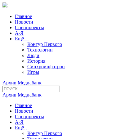
Главное
Новости
Спецпроекты
А-Я
Ещё…
Контур Первого
Технологии
Люди
История
Синхроинфотрон
Игры
Архив
Медиабанк
Архив
Медиабанк
Главное
Новости
Спецпроекты
А-Я
Ещё…
Контур Первого
Технологии