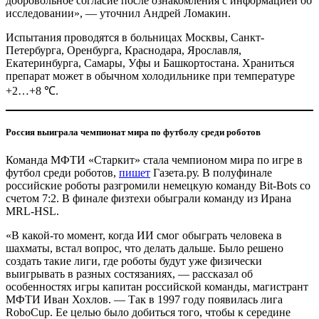
добровольное согласие после ознакомления с информацией об
исследовании», — уточнил Андрей Ломакин.
Испытания проводятся в больницах Москвы, Санкт-
Петербурга, Оренбурга, Краснодара, Ярославля,
Екатеринбурга, Самары, Уфы и Башкортостана. Храниться
препарат может в обычном холодильнике при температуре
+2…+8 ℃.
Россия выиграла чемпионат мира по футболу среди роботов
Команда МФТИ «Старкит» стала чемпионом мира по игре в
футбол среди роботов,
пишет
Газета.ру. В полуфинале
российские роботы разгромили немецкую команду Bit-Bots со
счетом 7:2. В финале физтехи обыграли команду из Ирана
MRL-HSL.
«В какой-то момент, когда ИИ смог обыграть человека в
шахматы, встал вопрос, что делать дальше. Было решено
создать такие лиги, где роботы будут уже физически
выигрывать в разных состязаниях, — рассказал об
особенностях игры капитан российской команды, магистрант
МФТИ Иван Хохлов. — Так в 1997 году появилась лига
RoboCup. Ее целью было добиться того, чтобы к середине