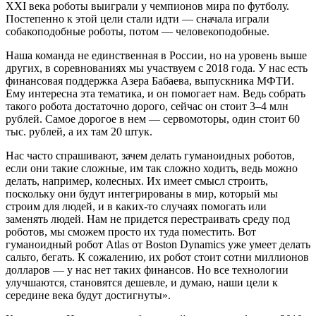
XXI века роботы выиграли у чемпионов мира по футболу.
Постепенно к этой цели стали идти — сначала играли
собакоподобные роботы, потом — человекоподобные.
Наша команда не единственная в России, но на уровень выше
других, в соревнованиях мы участвуем с 2018 года. У нас есть
финансовая поддержка Азера Бабаева, выпускника МФТИ.
Ему интересна эта тематика, и он помогает нам. Ведь собрать
такого робота достаточно дорого, сейчас он стоит 3–4 млн
рублей. Самое дорогое в нем — сервомоторы, один стоит 60
тыс. рублей, а их там 20 штук.
Нас часто спрашивают, зачем делать гуманоидных роботов,
если они такие сложные, им так сложно ходить, ведь можно
делать, например, колесных. Их имеет смысл строить,
поскольку они будут интегрированы в мир, который мы
строим для людей, и в каких-то случаях помогать или
заменять людей. Нам не придется перестраивать среду под
роботов, мы сможем просто их туда поместить. Вот
гуманоидный робот Atlas от Boston Dynamics уже умеет делать
сальто, бегать. К сожалению, их робот стоит сотни миллионов
долларов — у нас нет таких финансов. Но все технологии
улучшаются, становятся дешевле, и думаю, наши цели к
середине века будут достигнуты».