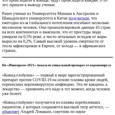
что происходили в Канаде, будут происходить каждые 5–10
лет, пришли к выводу ученые.
Ранее ученые из Университета Монаша в Австралии и
Шаньдунского университета в Китае
подсчитали
, что
ежегодно из-за глобального потепления погибают несколько
миллионов человек. Они проанализировали данные 43 стран
на всех континентах и выяснили, что от простуды люди
умирали на 0,5% реже, а число летальных исходов от жары
выросло на 0,2%. Самый высокий уровень смертности от
тепла зафиксирован в Европе, от холода — в африканских
странах.
На «Иннопроме-2021» показали уникальный препарат от коронавируса
«Ковид-глобулин» — первый в мире зарегистрированный
препарат против COVID-19 на основе плазмы крови людей,
перенесших коронавирусную инфекцию. Это не вакцина, а
лекарство — применять его надо в тот момент, когда человек
уже болеет.
«Ковид-глобулин» получается из плазмы переболевших
пациентов, у которых сохраняется высокий титр антител, —
объясняет
Андрей Ломакин, советник по науке