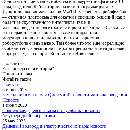
Константин Новоселов, нобелевский лауреат по физике 2010
года, создатель Лаборатории физики программируемых
функциональных материалов МФТИ, уверен, что робофутбол
— отличная платформа для обкатки новейших решений как в
области искусственного интеллекта, так и в
материаловедении, электронике и робототехнике. «Сложные
или неравновесные системы тяжело поддаются
моделированию, и испытание таких алгоритмов в
робофутболе очень важно. Тем более что это еще и зрелищно,
особенно когда чемпионат Европы преподносит неприятные
сюрпризы», — говорит Константин Новоселов.
Поделиться
Есть интересная история?
Напишите нам
Читайте также:
Новости.
6 июля 2023
Замена полиэтилену и Q-кремний: новости материаловедения
Новости.
1 июня 2023
Солнечные деревья и танкер-пауэрбанк: новости
безуглеродной энергетики
25 мая 2023
Дешевый водород и электричество из пара: новости