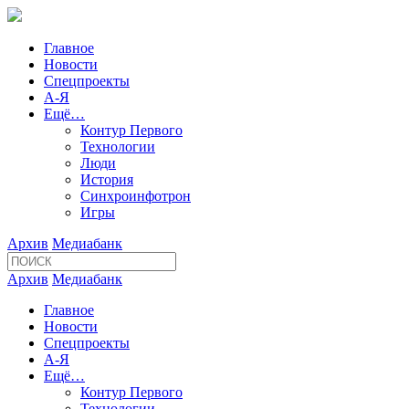
Главное
Новости
Спецпроекты
А-Я
Ещё…
Контур Первого
Технологии
Люди
История
Синхроинфотрон
Игры
Архив
Медиабанк
Архив
Медиабанк
Главное
Новости
Спецпроекты
А-Я
Ещё…
Контур Первого
Технологии