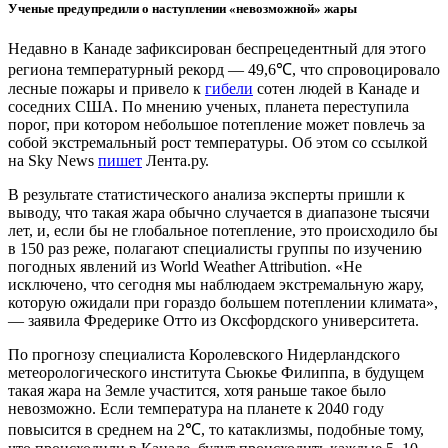
Ученые предупредили о наступлении «невозможной» жары
Недавно в Канаде зафиксирован беспрецедентный для этого
региона температурный рекорд — 49,6℃, что спровоцировало
лесные пожары и привело к
гибели
сотен людей в Канаде и
соседних США. По мнению ученых, планета переступила
порог, при котором небольшое потепление может повлечь за
собой экстремальный рост температуры. Об этом со ссылкой
на Sky News
пишет
Лента.ру.
В результате статистического анализа эксперты пришли к
выводу, что такая жара обычно случается в диапазоне тысячи
лет, и, если бы не глобальное потепление, это происходило бы
в 150 раз реже, полагают специалисты группы по изучению
погодных явлений из World Weather Attribution. «Не
исключено, что сегодня мы наблюдаем экстремальную жару,
которую ожидали при гораздо большем потеплении климата»,
— заявила Фредерике Отто из Оксфордского университета.
По прогнозу специалиста Королевского Нидерландского
метеорологического института Сьюкье Филиппа, в будущем
такая жара на Земле участится, хотя раньше такое было
невозможно. Если температура на планете к 2040 году
повысится в среднем на 2℃, то катаклизмы, подобные тому,