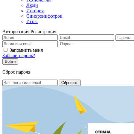
Люди
История
Синхроинфотрон
Игры
Авторизация
Регистрация
Запомнить меня
Забыли пароль?
Сброс пароля