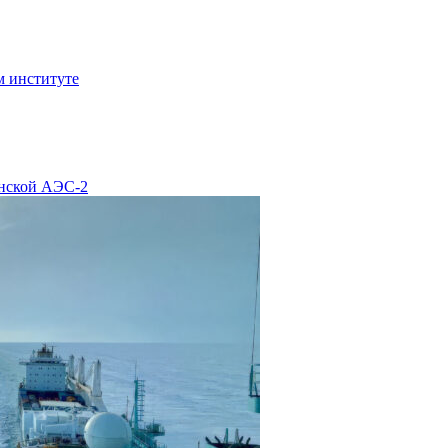
м институте
енской АЭС-2