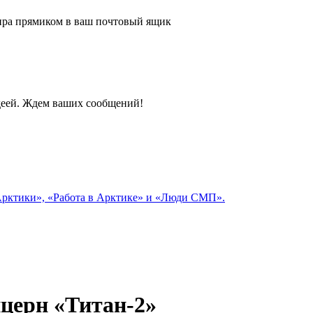
 мира прямиком в ваш почтовый ящик
идеей. Ждем ваших сообщений!
 Арктики», «Работа в Арктике» и «Люди СМП».
церн «Титан‑2»