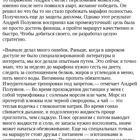
именно после него появился азарт, желание победить. Он
решил во что бы то ни стало пробежать марафон полностью.
Получилось еще до защиты диплома. Однако этот результат
Андрей Полуянов воспринял как промежуточный: цель была
не просто достичь финиша, а пройти маршрут качественно и
быстро. Чтобы добиться своего, он разработал целую
стратегию.
«Вначале делал много ошибок. Раньше, когда в широком
доступе не было специализированной литературы и
интернета, мы все делали опытным путем. Это сейчас я точно
знаю, что за неделю до марафона нужно сесть на диету,
следить за соотношением белков, жиров и углеводов в меню,
пить много воды. Витамины пропить обязательно.
Изнурительные тренировки под запретом, — ​отмечает Андрей
Полуянов. — ​Во время прохождения дистанции у меня с
собой термофляжка с соленым морсом или чаем. Морс из
протертой клюквы или черной смородины, а чай — ​это
теплая водичка с глюконатом натрия. Во время гонки
сбивается дыхание, и подсоленную жидкость проще
проглотить, чем сладкую. Плюс организм с потом выводит
много жидкости и соли, ее запасы нужно восполнять, иначе
может начаться обезвоживание. Еще на специальных точках
на маршруте стоят друзья с питанием — ​изотониками и
энергетическими гелями. Подпитываются лыжники на ходу».