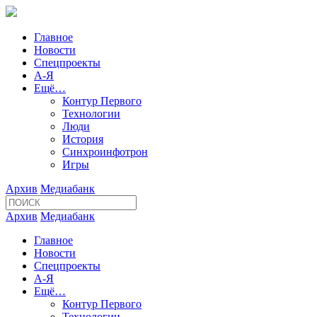
Главное
Новости
Спецпроекты
А-Я
Ещё…
Контур Первого
Технологии
Люди
История
Синхроинфотрон
Игры
Архив
Медиабанк
Архив
Медиабанк
Главное
Новости
Спецпроекты
А-Я
Ещё…
Контур Первого
Технологии