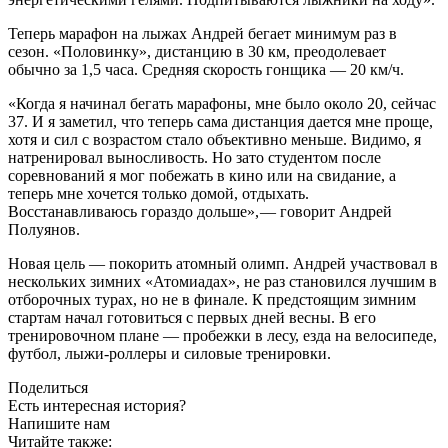
Теперь марафон на лыжах Андрей бегает минимум раз в
сезон. «Половинку», дистанцию в 30 км, преодолевает
обычно за 1,5 часа. Средняя скорость гонщика — ​20 км/ч.
«Когда я начинал бегать марафоны, мне было около 20, сейчас
37. И я заметил, что теперь сама дистанция дается мне проще,
хотя и сил с возрастом стало объективно меньше. Видимо, я
натренировал выносливость. Но зато студентом после
соревнований я мог побежать в кино или на свидание, а
теперь мне хочется только домой, отдыхать.
Восстанавливаюсь гораздо дольше», — ​говорит Андрей
Полуянов.
Новая цель — ​покорить атомный олимп. Андрей участвовал в
нескольких зимних «Атомиадах», не раз становился лучшим в
отборочных турах, но не в финале. К предстоящим зимним
стартам начал готовиться с первых дней весны. В его
тренировочном плане — ​пробежки в лесу, езда на велосипеде,
футбол, лыжи-роллеры и силовые тренировки.
Поделиться
Есть интересная история?
Напишите нам
Читайте также: