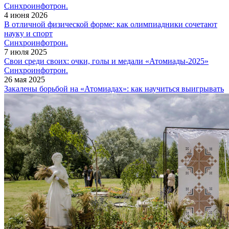
Синхроинфотрон.
4 июня 2026
В отличной физической форме: как олимпиадники сочетают
науку и спорт
Синхроинфотрон.
7 июля 2025
Свои среди своих: очки, голы и медали «Атомиады-2025»
Синхроинфотрон.
26 мая 2025
Закалены борьбой на «Атомиадах»: как научиться выигрывать