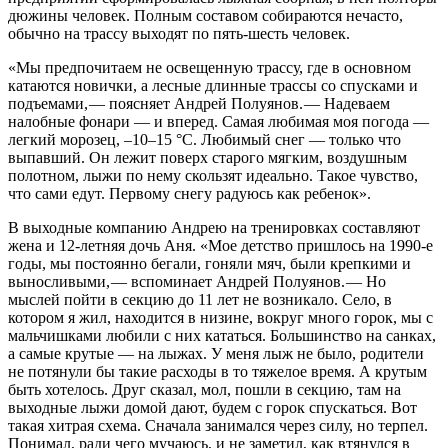
дюжины человек. Полным составом собираются нечасто,
обычно на трассу выходят по пять-шесть ­человек.
«Мы предпочитаем не освещенную трассу, где в основном
катаются новички, а лесные длинные трассы со спусками и
подъемами, — ​поясняет Андрей Полуянов. — ​Надеваем
налобные фонари — ​и вперед. Самая любимая моя погода — ​
легкий морозец, –10–15 °C. Любимый снег — ​только что
выпавший. Он лежит поверх старого мягким, воздушным
полотном, лыжи по нему скользят идеально. Такое чувство,
что сами едут. Первому снегу радуюсь как ребенок».
В выходные компанию ­Андрею на тренировках составляют
жена и 12-летняя дочь Аня. «Мое детство пришлось на 1990-е
годы, мы постоянно бегали, гоняли мяч, были крепкими и
выносливыми, — ​вспоминает ­Андрей Полуянов. — ​Но
мыслей пойти в секцию до 11 лет не возникало. Село, в
котором я жил, находится в низине, вокруг много горок, мы с
мальчишками любили с них кататься. Большинство на санках,
а самые крутые — ​на лыжах. У меня лыж не было, родители
не потянули бы такие расходы в то тяжелое время. А крутым
быть хотелось. Друг сказал, мол, пошли в секцию, там на
выходные лыжи домой дают, будем с горок спускаться. Вот
такая хитрая схема. Сначала занимался через силу, но терпел.
Понимал, ради чего мучаюсь, и не заметил, как втянулся в