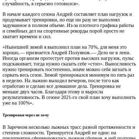
случайность, я серьезно готовился».
В начале каждого сезона Андрей составляет план нагрузок и
продумывает тренировки, но еще ни разу не выполнял
задуманное в полном объеме. Из-за плотного графика работы
и семейных дел на спортивные рекорды порой просто не
хватает времени и сил.
«Нынешней зимой я выполнил план на 70 %, для меня это
хорошо, — ​признается Андрей Полуянов. — ​Дело не в лени.
Иногда организм протестует против высоких нагрузок, пульс
подскакивает, тогда нужно сказать себе «стоп». Выносливость
нужно тренировать постепенно, иначе можно себя загнать и
сорвать весь сезон. Зимой тренировался минимум по пять раз
в неделю. На лыжню выходил вечером, после того как
отработаю и сделаю все домашние дела. Тренировка не
меньше двух часов. Благодаря этому и выросла
результативность. В сезоне 2021-го свой план хочу выполнить
уже на 100 %».
Тренировки через не хочу
В Заречном несколько лыжных трасс разной протяженности и
степени сложности. Тренируется Андрей не один: на
предприятии сформировалась лыжная сборная, в ней полторы