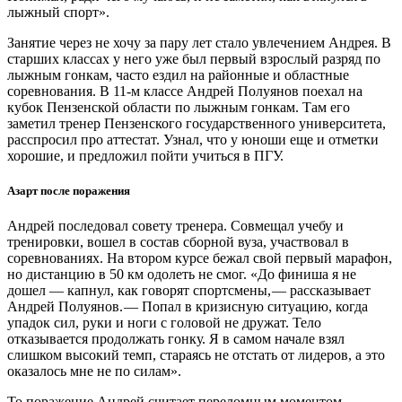
лыжный спорт».
Занятие через не хочу за пару лет стало увлечением Андрея. В
старших классах у него уже был первый взрослый разряд по
лыжным гонкам, часто ездил на районные и областные
соревнования. В 11-м классе Андрей Полуянов поехал на
кубок Пензенской области по лыжным гонкам. Там его
заметил тренер Пензенского государственного университета,
расспросил про аттестат. Узнал, что у юноши еще и отметки
хорошие, и предложил пойти учиться в ПГУ.
Азарт после поражения
Андрей последовал совету тренера. Совмещал учебу и
тренировки, вошел в состав сборной вуза, участвовал в
соревнованиях. На втором курсе бежал свой первый марафон,
но дистанцию в 50 км одолеть не смог. «До финиша я не
дошел — ​капнул, как говорят спортсмены, — ​рассказывает
Андрей Полуянов. — ​Попал в кризисную ситуацию, когда
упадок сил, руки и ноги с головой не дружат. Тело
отказывается продолжать гонку. Я в самом начале взял
слишком высокий темп, стараясь не отстать от лидеров, а это
оказалось мне не по силам».
То поражение Андрей считает переломным моментом,