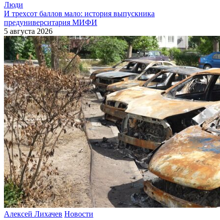
Люди
И трехсот баллов мало: история выпускника
предуниверситария МИФИ
5 августа 2026
Алексей Лихачев
Новости