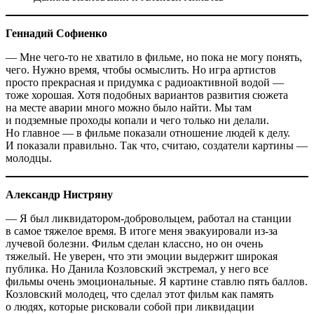
Геннадий Софиенко
— Мне чего-то не хватило в фильме, но пока не могу понять,
чего. Нужно время, чтобы осмыслить. Но игра артистов
просто прекрасная и придумка с радиоактивной водой — ​
тоже хорошая. Хотя подобных вариантов развития сюжета
на месте аварии много можно было найти. Мы там
и подземные проходы копали и чего только ни делали.
Но главное — ​в фильме показали отношение людей к делу.
И показали правильно. Так что, считаю, создатели картины —
молодцы.
Александр Нистряну
— Я был ликвидатором-добровольцем, работал на станции
в самое тяжелое время. В итоге меня эвакуировали из-за
лучевой болезни. Фильм сделан классно, но он очень
тяжелый. Не уверен, что эти эмоции выдержит широкая
публика. Но Данила Козловский экстремал, у него все
фильмы очень эмоциональные. Я картине ставлю пять баллов.
Козловский молодец, что сделал этот фильм как память
о людях, которые рисковали собой при ликвидации