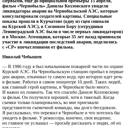
Первыми, еще до официальной премьеры 15 апреля,
фильм «Чернобыль» Данилы Козловского увидели
ликвидаторы аварии на Чернобыльской АЭС, которые
консультировали создателей картины. Специальные
показы прошли в Курчатове (одну из сцен снимали
на Курской АЭС), в Сосновом Бору (сотрудники
Ленинградской АЭС были в числе первых ликвидаторов)
и в Москве. Атомщики, которые 35 лет назад принимали
участие в ликвидации последствий аварии, поделились
с «СР» впечатлениями от фильма.
Николай Чебышев
— В 1986 году я был начальником пожарной части по охране
Курской АЭС. На Чернобыльскую станцию прибыл в первые
дни аварии, откачивал ту самую воду, про которую идет речь
в фильме. Работал в самом эпицентре 10 дней. Таких людей,
как главный герой картины, в Чернобыле было много.
И важно их помнить. Так что спасибо Даниле Козловскому
за фильм. Он получился хороший, хотя и тяжелый. Когда
съемки только планировались, ко мне приезжали
представители съемочной команды, мы долго беседовали.
Я рассказывал, что пережил в Чернобыле и что хотелось бы
увидеть в фильме. У режиссера, конечно, свое видение,
но главное он услышал — ​просьбу рассказать о людях, об их