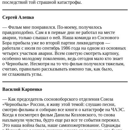
последствий той страшной катастрофы.
Сергей Алепко
— Фильм мне понравился. По-моему, получилось
правдоподобно. Сам я в первые дни не работал на месте
аварии, только слышал о ней. Наша команда из Соснового
Бора прибыла уже во второй партии ликвидаторов — ​
работали с июля по сентябрь 1986 года на одном из основных
четырех участков аварии. Всем советую смотреть картину,
особенно молодому поколению, ведь сегодня мало кто знает
о Чернобыле. Несмотря на то что фильм получился тяжелым,
считаю, правильно рассказывать именно так, как было,
не сглаживать углы.
Василий Карпенко
— Как председатель сосновоборского отделения Союза
«Чернобыль» России, я живу этой темой: слушаю песни,
смотрю фильмы и собираю все книги о катастрофе на ЧАЭС.
Когда я посмотрел фильм Данилы Козловского, то снова
нахлынули чувства, будто еще раз все те события пережил.
Это наша война была, наше самопожертвование. Однажды