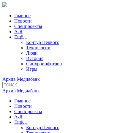
Главное
Новости
Спецпроекты
А-Я
Ещё…
Контур Первого
Технологии
Люди
История
Синхроинфотрон
Игры
Архив
Медиабанк
Архив
Медиабанк
Главное
Новости
Спецпроекты
А-Я
Ещё…
Контур Первого
Технологии