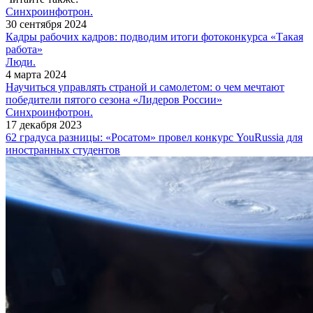
Синхроинфотрон.
30 сентября 2024
Кадры рабочих кадров: подводим итоги фотоконкурса «Такая
работа»
Люди.
4 марта 2024
Научиться управлять ​страной и самолетом: о чем мечтают
победители пятого сезона «Лидеров России»
Синхроинфотрон.
17 декабря 2023
62 градуса разницы: «Росатом» провел конкурс YouRussia для
иностранных студентов