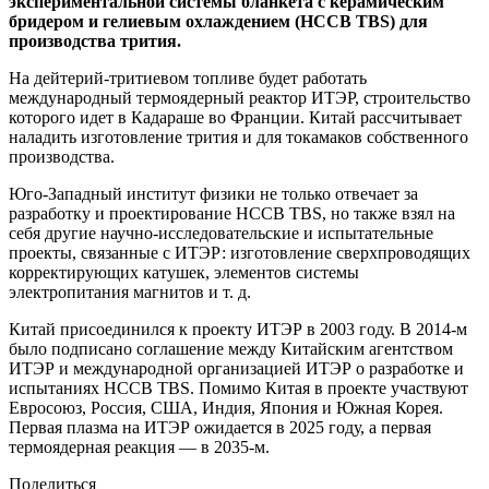
экспериментальной системы бланкета с керамическим
бридером и гелиевым охлаждением (HCCB TBS) для
производства трития.
На дейтерий-тритиевом топливе будет работать
международный термоядерный реактор ИТЭР, строительство
которого идет в Кадараше во Франции. Китай рассчитывает
наладить изготовление трития и для токамаков собственного
производства.
Юго-Западный институт физики не только отвечает за
разработку и проектирование HCCB TBS, но также взял на
себя другие научно-исследовательские и испытательные
проекты, связанные с ИТЭР: изготовление сверхпроводящих
корректирующих катушек, элементов системы
электропитания магнитов и т. д.
Китай присоединился к проекту ИТЭР в 2003 году. В 2014-м
было подписано соглашение между Китайским агентством
ИТЭР и международной организацией ИТЭР о разработке и
испытаниях HCCB TBS. Помимо Китая в проекте участвуют
Евросоюз, Россия, США, Индия, Япония и Южная Корея.
Первая плазма на ИТЭР ожидается в 2025 году, а первая
термоядерная реакция — в 2035-м.
Поделиться