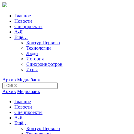
Главное
Новости
Спецпроекты
А-Я
Ещё…
Контур Первого
Технологии
Люди
История
Синхроинфотрон
Игры
Архив
Медиабанк
Архив
Медиабанк
Главное
Новости
Спецпроекты
А-Я
Ещё…
Контур Первого
Технологии