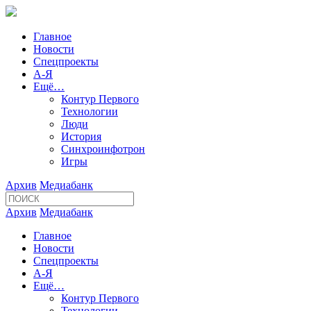
Главное
Новости
Спецпроекты
А-Я
Ещё…
Контур Первого
Технологии
Люди
История
Синхроинфотрон
Игры
Архив
Медиабанк
Архив
Медиабанк
Главное
Новости
Спецпроекты
А-Я
Ещё…
Контур Первого
Технологии