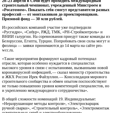
20–23 апреля в Сочи будет проходить международный
строительный чемпионат, учрежденный Минстроем и
«Росатомом». Показать себя смогут представители разных
профессий — от монтажников до проектировщиков.
Призовой фонд — 30 млн рублей.
Из российских компаний участие уже подтвердили
«Русгидро», «Сибур», РЖД, ТМК, «РН-Стройконтроль» и
ВНИИ галургии. На соревнования приедут также команды из
Белоруссии, Египта, Турции. Попробовать свои силы могут и
физлица — заявки принимаются до 14 марта на сайте pro-
wcc.ru.
«Такие мероприятия формируют кадровый потенциал
отрасли, которая особенно нуждается в специалистах
высокого уровня в связи с испытаниями, вызванными новой
коронавирусной инфекцией, — сказал министр строительства
и ЖКХ России Ирек Файзуллин. — Консолидация мирового
строительного сообщества и обмен опытом поспособствуют
не только повышению уровня компетенций специалистов, но
и укреплению международного сотрудничества».
В общей сложности номинаций 19. Индивидуальные:
«Неразрушающие методы контроля», «Электросварщик
ручной сварки», «Строительный контроль», «Электромонтаж
осветительных сетей и электрооборудования»,