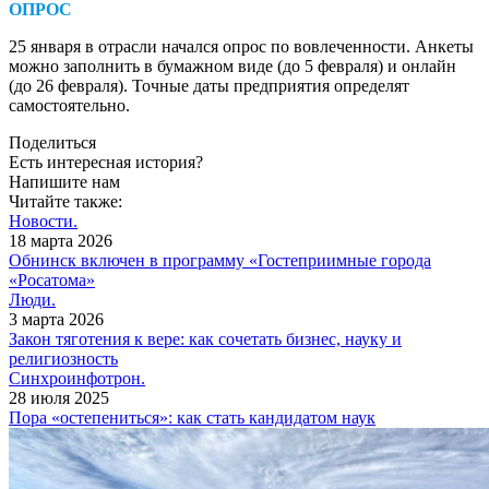
ОПРОС
25 января в отрасли начался опрос по вовлеченности. Анкеты
можно заполнить в бумажном виде (до 5 февраля) и онлайн
(до 26 февраля). Точные даты предприятия определят
самостоятельно.
Поделиться
Есть интересная история?
Напишите нам
Читайте также:
Новости.
18 марта 2026
Обнинск включен в программу «Гостеприимные города
«Росатома»
Люди.
3 марта 2026
Закон тяготения к вере: как сочетать бизнес, науку и
религиозность
Синхроинфотрон.
28 июля 2025
Пора «остепениться»: как стать кандидатом наук