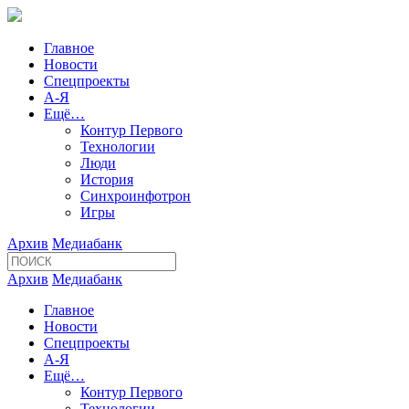
Главное
Новости
Спецпроекты
А-Я
Ещё…
Контур Первого
Технологии
Люди
История
Синхроинфотрон
Игры
Архив
Медиабанк
Архив
Медиабанк
Главное
Новости
Спецпроекты
А-Я
Ещё…
Контур Первого
Технологии