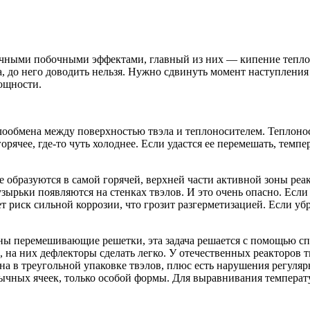
чными побочными эффектами, главный из них — ​кипение теплон
, до него доводить нельзя. Нужно сдвинуть момент наступления к
ощности.
ообмена между поверхностью твэла и теплоносителем. Теплонос
рячее, где-то чуть холоднее. Если удастся ее перемешать, темпер
ые образуются в самой горячей, верхней части активной зоны ре
узырьки появляются на стенках твэлов. И это очень опасно. Если
т риск сильной коррозии, что грозит разгерметизацией. Если убр
ны перемешивающие решетки, эта задача решается с помощью сп
а, на них дефлекторы сделать легко. У отечественных реакторо
а в треугольной упаковке твэлов, плюс есть нарушения регуля
чных ячеек, только особой формы. Для выравнивания температ