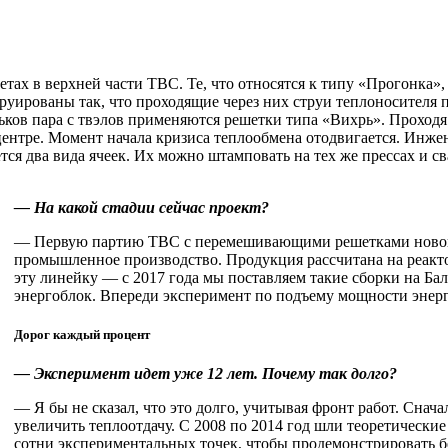
 в верхней части ТВС. Те, что относятся к типу «Прогонка», ид
труированы так, что проходящие через них струи теплоносителя
рьков пара с твэлов применяются решетки типа «Вихрь». Проходя
 центре. Момент начала кризиса теплообмена отодвигается. Инже
ся два вида ячеек. Их можно штамповать на тех же прессах и с
— На какой стадии сейчас проект?
— Первую партию ТВС с перемешивающими решетками нового
промышленное производство. Продукция рассчитана на реакто
эту линейку — ​с 2017 года мы поставляем такие сборки на 
энергоблок. Впереди эксперимент по подъему мощности энерг
Дорог каждый процент
— Эксперимент идет уже 12 лет. Почему так долго?
— Я бы не сказал, что это долго, учитывая фронт работ. Сна
увеличить теплоотдачу. С 2008 по 2014 год шли теоретически
сотни экспериментальных точек, чтобы продемонстрировать бе