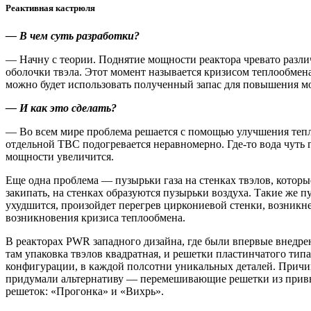
Реактивная кастрюля
— В чем суть разработки?
— Начну с теории. Поднятие мощности реактора чревато разли
оболочки твэла. Этот момент называется кризисом теплообмена
можно будет использовать полученный запас для повышения м
— И как это сделать?
— Во всем мире проблема решается с помощью улучшения тепл
отдельной ТВС подогревается неравномерно. Где-то вода чуть го
мощности увеличится.
Еще одна проблема — ​пузырьки газа на стенках твэлов, котор
закипать, на стенках образуются пузырьки воздуха. Такие же п
ухудшится, произойдет перегрев циркониевой стенки, возникне
возникновения кризиса теплообмена.
В реакторах PWR западного дизайна, где были впервые внедре
там упаковка твэлов квадратная, и решетки пластинчатого тип
конфигурации, в каждой полсотни уникальных деталей. Причин
придумали альтернативу — ​перемешивающие решетки из привы
решеток: «Прогонка» и «Вихрь».