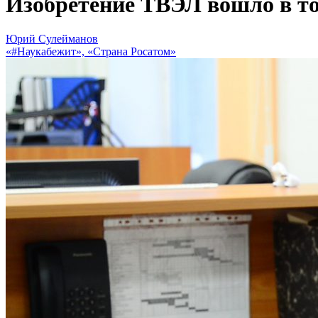
Изобретение ТВЭЛ вошло в то
Юрий Сулейманов
«#Наукабежит», «Страна Росатом»