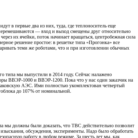
ут в первые два из них, туда, где теплоноситель еще
 перемешиваются — ​вход и выход смещены друг относительно
 через их ячейки, поток начинает вращаться, центробежная сила
нерное решение простое: в решетке типа «Прогонка» все
варивать теми же роботами, что и при изготовлении обычных
 типа мы выпустили в 2014 году. Сейчас налажено
ры ВВЭР‑1000 и ВВЭР‑1200. Пока что у нас один заказчик на
Балаковскую АЭС. Ими полностью укомплектован четвертый
облока до 107 % от номинальной.
чала мы должны были доказать, что ТВС действительно позволит
е изыскания, обсуждения, эксперименты. Надо было обработать
зопасную работу в любом режиме. За шесть лет мы, как