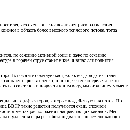
осителя, что очень опасно: возникает риск разрушения
ризиса в область более высокого теплового потока, тогда
итель по сечению активной зоны и даже по сечению
атура в горячей струе станет ниже, и запас для поднятия
актора. Вспомните обычную кастрюлю: когда вода начинает
 возникнет паровая пленка, то процесс теплопередачи резко
ать пар со стенок и подвести к ним воду, мы отодвинем момент
ециальных дефлекторов, которые воздействуют на поток. Но
в типа ВВЭР такие решетки получаются очень сложной
рности в местах расположения направляющих каналов. Мы
уры и удаления пара разработано два типа перемешивающих