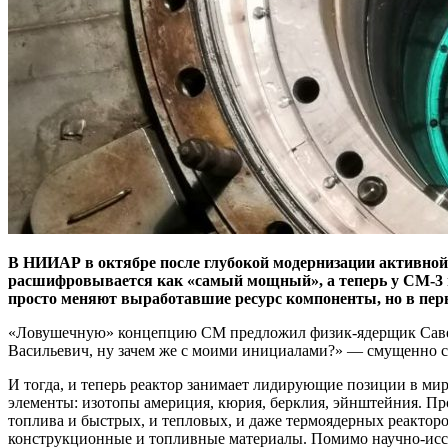
В НИИАР в октябре после глубокой модернизации активной
расшифровывается как «самый мощный», а теперь у СМ‑3 и
просто меняют выработавшие ресурс компоненты, но в пер
«Ловушечную» концепцию СМ предложил физик-ядерщик Савелий
Васильевич, ну зачем же с моими инициалами?» — ​смущенно 
И тогда, и теперь реактор занимает лидирующие позиции в ми
элементы: изотопы америция, кюрия, берклия, эйнштейния. Пр
топлива и быстрых, и тепловых, и даже термоядерных реактор
конструкционные и топливные материалы. Помимо научно-иссл