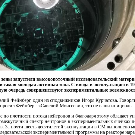
 зоны запустили высокопоточный исследовательский матери
 самая молодая активная зона. С ввода в эксплуатацию в 1
вую очередь совершенствуют экспериментальные возможности
 Фейнберг, один из сподвижников Игоря Курчатова. Говорят, 
спросил Фейнберг. «Савелий Моисеевич, это не ваши инициалы.
ре по плотности потока нейтронов и благодаря этому обладает
омежуточный спектр нейтронов в экспериментальных ячейках по
ов. За почти шесть десятилетий эксплуатации в СМ выполнено 
едовательской экспериментальной программы на реакторе нара