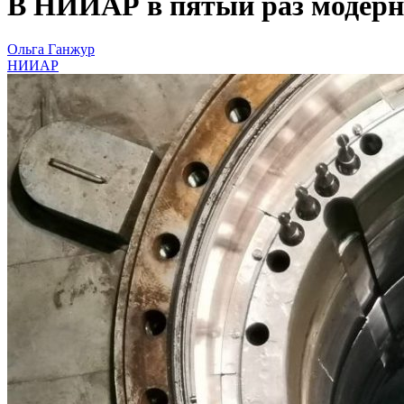
В НИИАР в пятый раз модерн
Ольга Ганжур
НИИАР