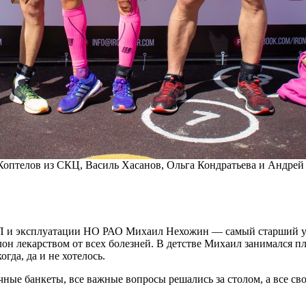
 Коптелов из СКЦ, Василь Хасанов, Ольга Кондратьева и Андр
 и эксплуатации НО РАО Михаил Нехожин — ​самый старший уча
тлон лекарством от всех болезней. В детстве Михаил занимался п
гда, да и не хотелось.
чные банкеты, все важные вопросы решались за столом, а все св