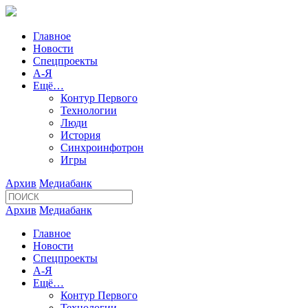
Главное
Новости
Спецпроекты
А-Я
Ещё…
Контур Первого
Технологии
Люди
История
Синхроинфотрон
Игры
Архив
Медиабанк
Архив
Медиабанк
Главное
Новости
Спецпроекты
А-Я
Ещё…
Контур Первого
Технологии