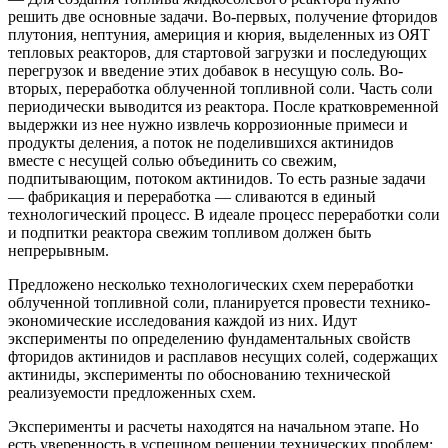
решить две основные задачи. Во-первых, получение фторидов
плутония, нептуния, америция и кюрия, выделенных из ОЯТ
тепловых реакторов, для стартовой загрузки и последующих
перегрузок и введение этих добавок в несущую соль. Во-
вторых, переработка облученной топливной соли. Часть соли
периодически выводится из реактора. После кратковременной
выдержки из нее нужно извлечь коррозионные примеси и
продукты деления, а поток не поделившихся актинидов
вместе с несущей солью объединить со свежим,
подпитывающим, потоком актинидов. То есть разные задачи
— ​фабрикация и переработка — ​сливаются в единый
технологический процесс. В идеале процесс переработки соли
и подпитки реактора свежим топливом должен быть
непрерывным.
Предложено несколько технологических схем переработки
облученной топливной соли, планируется провести технико-
экономические исследования каждой из них. Идут
эксперименты по определению фундаментальных свойств
фторидов актинидов и расплавов несущих солей, содержащих
актиниды, эксперименты по обоснованию технической
реализуемости предложенных схем.
Эксперименты и расчеты находятся на начальном этапе. Но
есть уверенность в успешном решении технических проблем: