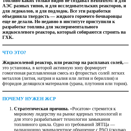
Топливо каких только видов не создавал ВНИИНМ: и для
АЭС разных типов, и для исследовательских реакторов, и
для ледоколов, и для подлодок. Все эти разработки
объединяла твердость — ​жидкого горючего бочваровцы
еще не делали. Но недавно в институте приступили к
разработке топлива для экспериментального
жидкосолевого реактора, который собираются строить на
ГХК.
ЧТО ЭТО?
Жидкосолевой реактор, или реактор на расплавах солей,
—
​это установка, в которой активную зону формирует
гомогенная расплавленная смесь из фтористых солей легких
металлов (лития, натрия и калия или лития и бериллия) и
фторидов делящихся материалов (урана, плутония или тория).
ПОЧЕМУ НУЖЕН ЖСР
Стратегическая причина.
«Росатом» стремится к
мировому лидерству на рынке ядерных технологий и
для этого разрабатывает технологии замыкания
топливного цикла. Одно из требований ЗЯТЦа — ​
радиационно эквивалентное обращение с РАО (сколько