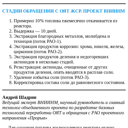
СТАДИИ ОБРАЩЕНИЯ С ОЯТ ЖСР. ПРОЕКТ ВНИИНМ
Примерно 10 % топлива ежемесячно откачивается из
реактора.
Выдержка — ​10 дней.
Экстракция благородных металлов, молибдена и
технеция (поток РАО‑1).
Экстракция продуктов коррозии: хрома, никеля, железа,
циркония (поток РАО‑2).
Экстракция продуктов деления и недогоревших
актинидов в несколько стадий.
Реэкстракция: актиниды, очищенные от других
продуктов деления, опять вводятся в расплав соли.
Удаление избытка соли (поток РАО‑3).
Корректировка состава соли до равновесного состояния.
Андрей Шадрин
Ведущий эксперт ВНИИНМ, научный руководитель и главный
технолог объединенного проекта по разработке базовых
технологий переработки ОЯТ и обращения с РАО проектного
направления «Прорыв»
— Для создания топлива жидкосолевого реактора нужно