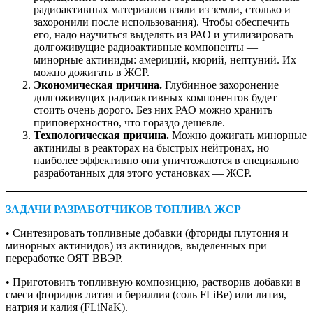
радиоактивных материалов взяли из земли, столько и
захоронили после использования). Чтобы обеспечить
его, надо научиться выделять из РАО и утилизировать
долгоживущие радиоактивные компоненты — ​
минорные актиниды: америций, кюрий, нептуний. Их
можно дожигать в ЖСР.
Экономическая причина.
Глубинное захоронение
долгоживущих радиоактивных компонентов будет
стоить очень дорого. Без них РАО можно хранить
приповерхностно, что гораздо дешевле.
Технологическая причина.
Можно дожигать минорные
актиниды в реакторах на быстрых нейтронах, но
наиболее эффективно они уничтожаются в специально
разработанных для этого установках — ​ЖСР.
ЗАДАЧИ РАЗРАБОТЧИКОВ ТОПЛИВА ЖСР
• Синтезировать топливные добавки (фториды плутония и
минорных актинидов) из актинидов, выделенных при
переработке ОЯТ ВВЭР.
• Приготовить топливную композицию, растворив добавки в
смеси фторидов лития и бериллия (соль FLiBe) или лития,
натрия и калия (FLiNaK).