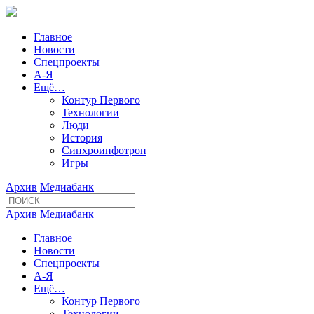
Главное
Новости
Спецпроекты
А-Я
Ещё…
Контур Первого
Технологии
Люди
История
Синхроинфотрон
Игры
Архив
Медиабанк
Архив
Медиабанк
Главное
Новости
Спецпроекты
А-Я
Ещё…
Контур Первого
Технологии