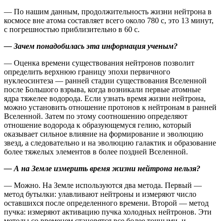
— По нашим данным, продолжительность жизни нейтрона в
космосе вне атома составляет всего около 780 с, это 13 минут,
с погрешностью приблизительно в 60 с.
— Зачем понадобилась эта информация ученым?
— Оценка времени существования нейтронов позволит
определить верхнюю границу эпохи первичного
нуклеосинтеза — ​ранней стадии существования Вселенной
после Большого взрыва, когда возникали первые атомные
ядра тяжелее водорода. Если узнать время жизни нейтрона,
можно установить отношение протонов к нейтронам в ранней
Вселенной. Затем по этому соотношению определяют
отношение водорода к образующемуся гелию, который
оказывает сильное влияние на формирование и эволюцию
звезд, а следовательно и на эволюцию галактик и образование
более тяжелых элементов в более поздней Вселенной.
— А на Земле измерить время жизни нейтрона нельзя?
— Можно. На Земле используются два метода. Первый — ​
метод бутылки: улавливают нейтроны и измеряют число
оставшихся после определенного времени. ­Второй — ​метод
пучка: измеряют активацию пучка холодных нейтронов. Эти
методы со временем становятся все более точными, и